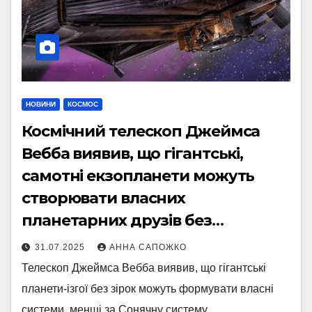
НОВИНИ
КОСМОС
Космічний телескоп Джеймса
Вебба виявив, що гігантські,
самотні екзопланети можуть
створювати власних
планетарних друзів без
батьківської зірки
31.07.2025
АННА САПОЖКО
Телескоп Джеймса Вебба виявив, що гігантські
планети-ізгої без зірок можуть формувати власні
системи, менші за Сонячну систему.