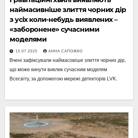
наймасивніше злиття чорних дір
з усіх коли-небудь виявлених –
«заборонене» сучасними
моделями
15.07.2025
АННА САПОЖКО
Вчені зафіксували наймасовіше злиття чорних дір,
що може кинути виклик сучасним моделям
Всесвіту, за допомогою мережі детекторів LVK.