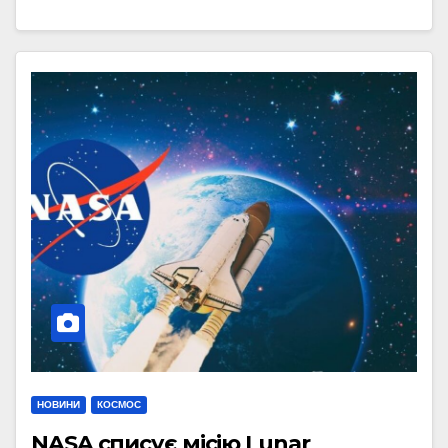
НОВИНИ
КОСМОС
NASA списує місію Lunar