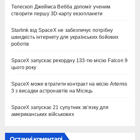
Телескоп Джеймса Вебба допоміг ученим
створити першу 3D-карту екзопланети
Starlink від SpaceX не забезпечує потрібну
швидкість інтернету для українських бойових
роботів
SpaceX запускає рекордну 133-тю місію Falcon 9
цього року
SpaceX може втратити контракт на місію Artemis
3 з висадки астронавтів на Місяць
SpaceX запускає 21 супутник зв’язку для
американських військових
Останні коментарі