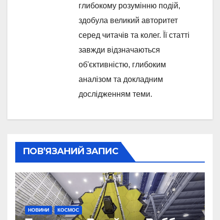
глибокому розумінню подій,
здобула великий авторитет
серед читачів та колег. Її статті
завжди відзначаються
об'єктивністю, глибоким
аналізом та докладним
дослідженням теми.
ПОВ’ЯЗАНИЙ ЗАПИС
НОВИНИ
КОСМОС