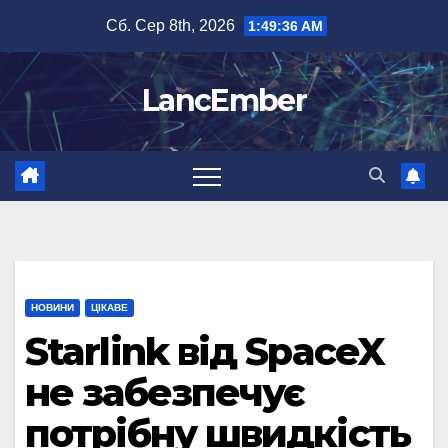
Перейти
Сб. Сер 8th, 2026
1:49:36 AM
до
вмісту
LancEmber
НОВИНИ
ЦІКАВЕ
Starlink від SpaceX
не забезпечує
потрібну швидкість