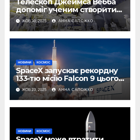
Телескоп Джеймса Вебба
допоміг ученим створити
першу 3D-карту
ЖОВ 30, 2025
АННА САПОЖКО
екзопланети
НОВИНИ
КОСМОС
SpaceX запускає рекордну
133-тю місію Falcon 9 цього
року
ЖОВ 23, 2025
АННА САПОЖКО
НОВИНИ
КОСМОС
SpaceX може втратити