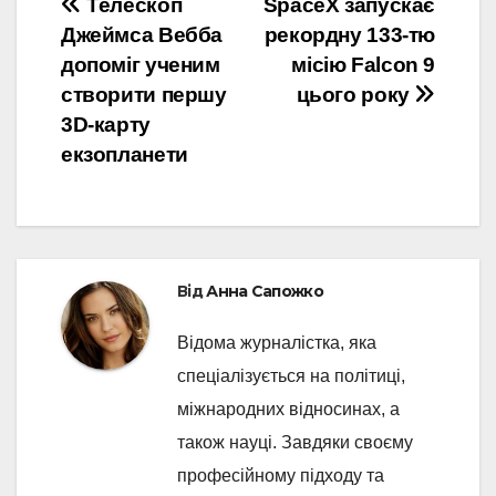
Навігація
Телескоп
SpaceX запускає
Джеймса Вебба
рекордну 133-тю
записів
допоміг ученим
місію Falcon 9
створити першу
цього року
3D-карту
екзопланети
Від
Анна Сапожко
Відома журналістка, яка
спеціалізується на політиці,
міжнародних відносинах, а
також науці. Завдяки своєму
професійному підходу та