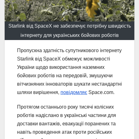
Starlink від SpaceX не забезпечує потрібну швидкість
інтернету для українських бойових роботів
Пропускна здатність супутникового інтернету
Starlink від SpaceX обмежує можливості
України щодо використання наземних
бойових роботів на передовій, змушуючи
вітчизняних інноваторів шукати нестандартні
шляхи вирішення,
повідомляє
Space.com.
Протягом останнього року тисячі колісних
роботів надіслано в українські частини для
доставки вантажів, евакуації поранених та
навіть проведення атак проти російських