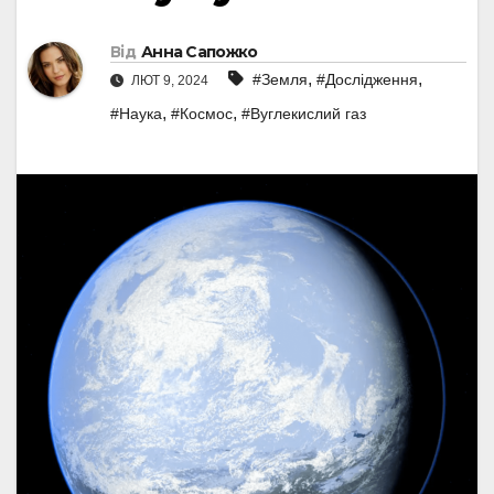
Від
Анна Сапожко
,
,
#Земля
#Дослідження
ЛЮТ 9, 2024
,
,
#Наука
#Космос
#Вуглекислий газ