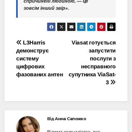
спричинені людиною, — це
зовсім інший звір».
Навігація
L3Harris
Viasat готується
демонструє
запустити
записів
систему
послуги з
цифрових
несправного
фазованих антен
супутника ViaSat-
3
Від
Анна Сапожко