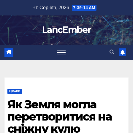
Перейти
Чт. Сер 6th, 2026
7:39:15 AM
до
вмісту
LancEmber
ЦІКАВЕ
Як Земля могла
перетворитися на
сніжну кулю