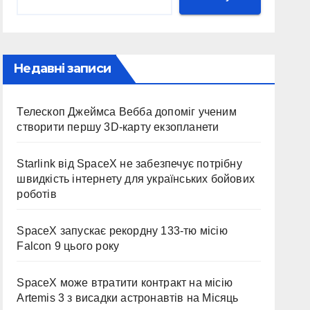
Недавні записи
Телескоп Джеймса Вебба допоміг ученим
створити першу 3D-карту екзопланети
Starlink від SpaceX не забезпечує потрібну
швидкість інтернету для українських бойових
роботів
SpaceX запускає рекордну 133-тю місію
Falcon 9 цього року
SpaceX може втратити контракт на місію
Artemis 3 з висадки астронавтів на Місяць