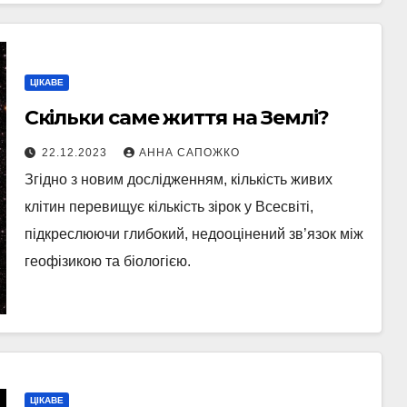
ЦІКАВЕ
Скільки саме життя на Землі?
22.12.2023
АННА САПОЖКО
Згідно з новим дослідженням, кількість живих
клітин перевищує кількість зірок у Всесвіті,
підкреслюючи глибокий, недооцінений зв’язок між
геофізикою та біологією.
ЦІКАВЕ