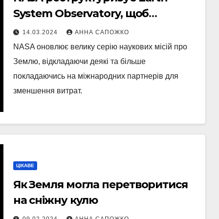
System Observatory, щоб
зменшити витрати
14.03.2024
АННА САПОЖКО
NASA оновлює велику серію наукових місій про
Землю, відкладаючи деякі та більше
покладаючись на міжнародних партнерів для
зменшення витрат.
ЦІКАВЕ
Як Земля могла перетворитися
на сніжну кулю
09.02.2024
АННА САПОЖКО