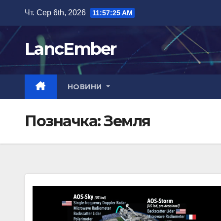
Перейти
Чт. Сер 6th, 2026
11:57:26 AM
до
вмісту
LancEmber
НОВИНИ
Позначка:
Земля