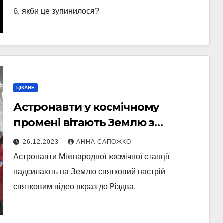
б, якби це зупинилося?
ЦІКАВЕ
Астронавти у космічному
промені вітають Землю з
Різдвом
26.12.2023
АННА САПОЖКО
Астронавти Міжнародної космічної станції
надсилають на Землю святковий настрій
святковим відео якраз до Різдва.