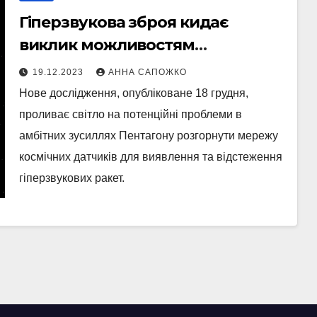
Гіперзвукова зброя кидає
виклик можливостям
відстеження Пентагону
19.12.2023
АННА САПОЖКО
Нове дослідження, опубліковане 18 грудня,
проливає світло на потенційні проблеми в
амбітних зусиллях Пентагону розгорнути мережу
космічних датчиків для виявлення та відстеження
гіперзвукових ракет.