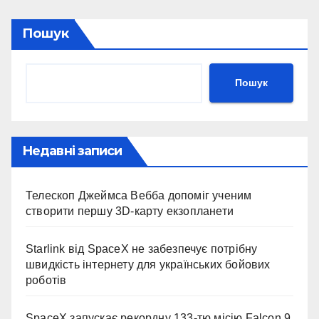
Пошук
Пошук
Недавні записи
Телескоп Джеймса Вебба допоміг ученим
створити першу 3D-карту екзопланети
Starlink від SpaceX не забезпечує потрібну
швидкість інтернету для українських бойових
роботів
SpaceX запускає рекордну 133-тю місію Falcon 9