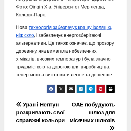
Фото: Qinqin Xia, Університет Меріленда,
Коледж-Парк.
Нова
технологія забезпечує кращу ізоляцію,
ніж скло
, і забезпечує енергозберігаючі
альтернативи. Це також означає, що прозору
деревину, яка вимагала небезпечних
хімікатів, високих температур і була значно
трудомісткою та дорогою для виробництва,
тепер можна виготовити легше та дешевше.
Навігація
Уран і Нептун
ОАЕ побудують
розкривають свої
шлюз для
записів
справжні кольори
місячних шлюзів