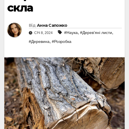
скла
Від
Анна Сапожко
,
,
#Наука
#Дерев'яні листи
СІЧ 8, 2024
,
#Деревина
#Розробка