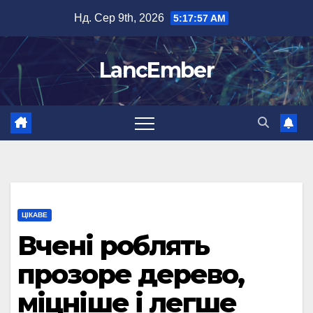
Перейти
Нд. Сер 9th, 2026
5:17:58 AM
до
вмісту
LancEmber
ЦІКАВЕ
Вчені роблять
прозоре дерево,
міцніше і легше