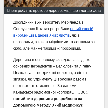
Вчені роблять прозоре дерево, міцніше і легше скла
Дослідники з Університету Меріленда в
Сполучених Штатах розробили
новий спосіб
виробництва дерев’яних листів
, які є
прозорими, а також міцнішими та легшими за
скло, але майже такими ж прозорими.
Деревина в основному складається з двох
основних інгредієнтів – целюлози та лігніну.
Целюлоза — це крихітні волокна, а лігнін —
зв’язки, які утримують ці волокна разом і
протистоять стисненню. За даними
Канадської радіомовної корпорації (CBC),
новий тип деревини розроблено за
допомогою методу, який модифікує