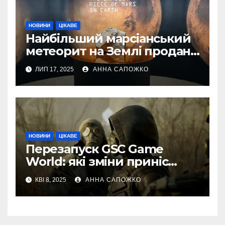
НОВИНИ
ЦІКАВЕ
Найбільший марсіанський
метеорит на Землі продано
за 4,3 мільйона доларів
ЛИП 17, 2025
АННА САПОЖКО
НОВИНИ
ЦІКАВЕ
Перезапуск GSC Game
World: які зміни приніс
новий власник Максим
КВІ 8, 2025
АННА САПОЖКО
Кріппа