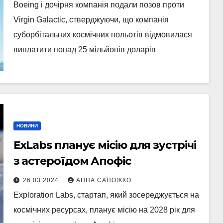
Boeing і дочірня компанія подали позов проти
Virgin Galactic, стверджуючи, що компанія
суборбітальних космічних польотів відмовилася
виплатити понад 25 мільйонів доларів
НОВИНИ
ExLabs планує місію для зустрічі
з астероїдом Апофіс
26.03.2024
АННА САПОЖКО
Exploration Labs, стартап, який зосереджується на
космічних ресурсах, планує місію на 2028 рік для