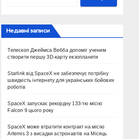
Недавні записи
Телескоп Джеймса Вебба допоміг ученим
створити першу 3D-карту екзопланети
Starlink від SpaceX не забезпечує потрібну
швидкість інтернету для українських бойових
роботів
SpaceX запускає рекордну 133-тю місію
Falcon 9 цього року
SpaceX може втратити контракт на місію
Artemis 3 з висадки астронавтів на Місяць