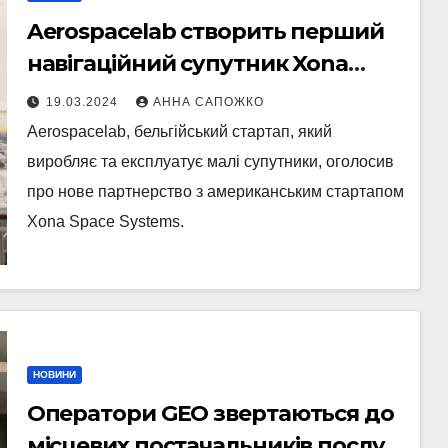
Aerospacelab створить перший
навігаційний супутник Xona
Space
19.03.2024
АННА САПОЖКО
Aerospacelab, бельгійський стартап, який
виробляє та експлуатує малі супутники, оголосив
про нове партнерство з американським стартапом
Xona Space Systems.
НОВИНИ
Оператори GEO звертаються до
місцевих постачальників послуг,