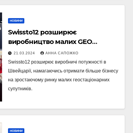
НОВИНИ
Swissto12 розширює
виробництво малих GEO
супутників
21.03.2024
АННА САПОЖКО
Swissto12 розширює виробничі потужності в
Швейцарії, намагаючись отримати більше бізнесу
на зростаючому ринку малих геостаціонарних
супутників.
НОВИНИ