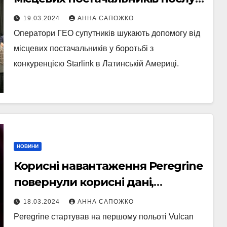
щоб конкурувати зі Starlink
19.03.2024
АННА САПОЖКО
Оператори ГЕО супутників шукають допомогу від
місцевих постачальників у боротьбі з
конкуренцією Starlink в Латинській Америці.
НОВИНИ
Корисні навантаження Peregrine
повернули корисні дані,
незважаючи на відсутність
18.03.2024
АННА САПОЖКО
посадки на Місяць
Peregrine стартував на першому польоті Vulcan