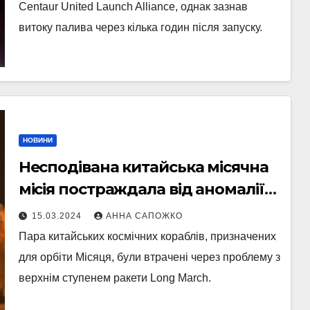
Centaur United Launch Alliance, однак зазнав
витоку палива через кілька годин після запуску.
НОВИНИ
Несподівана китайська місячна
місія постраждала від аномалії
запуску
15.03.2024
АННА САПОЖКО
Пара китайських космічних кораблів, призначених
для орбіти Місяця, були втрачені через проблему з
верхнім ступенем ракети Long March.