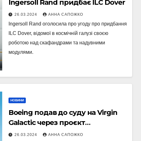
Ingersoll Rand придбає ILC Dover
26.03.2024
АННА САПОЖКО
Ingersoll Rand оголосила про угоду про придбання
ILC Dover, відомої в космічній галузі своєю
роботою над скафандрами та надувними
модулями.
НОВИНИ
Boeing подав до суду на Virgin
Galactic через проєкт
материнського корабля
26.03.2024
АННА САПОЖКО