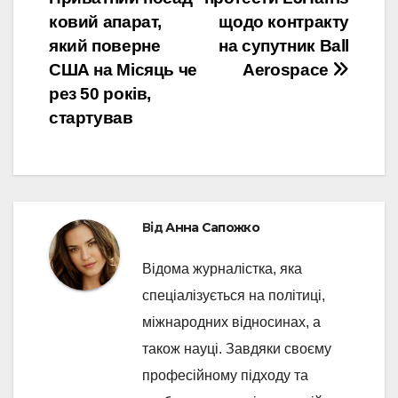
записів
ковий апарат,
щодо контракту
який поверне
на супутник Ball
США на Місяць че
Aerospace
рез 50 років,
стартував
Від
Анна Сапожко
Відома журналістка, яка
спеціалізується на політиці,
міжнародних відносинах, а
також науці. Завдяки своєму
професійному підходу та