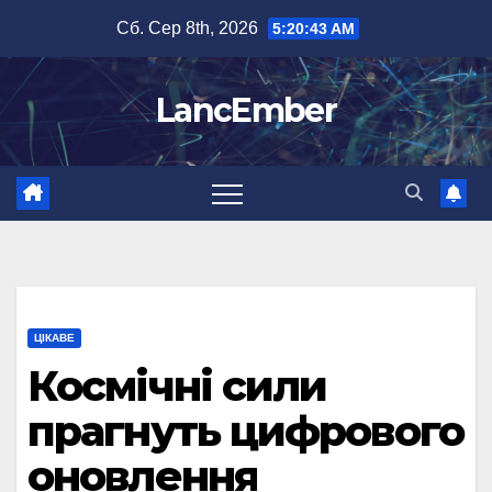
Перейти
Сб. Сер 8th, 2026
5:20:43 AM
до
вмісту
LancEmber
ЦІКАВЕ
Космічні сили
прагнуть цифрового
оновлення