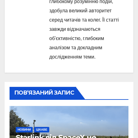
глибокому розумінню подій,
здобула великий авторитет
серед читачів та колег. Її статті
завжди відзначаються
об'єктивністю, глибоким
аналізом та докладним
дослідженням теми.
ПОВ’ЯЗАНИЙ ЗАПИС
НОВИНИ
ЦІКАВЕ
Starlink від SpaceX не