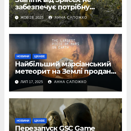
забезпечує потрібну
швидкість інтернету для
ЖОВ 28, 2025
АННА САПОЖКО
українських бойових
роботів
НОВИНИ
ЦІКАВЕ
Найбільший марсіанський
метеорит на Землі продано
за 4,3 мільйона доларів
ЛИП 17, 2025
АННА САПОЖКО
НОВИНИ
ЦІКАВЕ
Перезапуск GSC Game