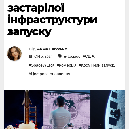
застарілої
інфраструктури
запуску
Від
Анна Сапожко
,
,
#Космос
#США
СІЧ 5, 2024
,
,
,
#SpaceWERX
#Комерція
#Космічний запуск
#Цифрове оновлення