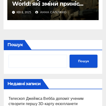
World: які зміни приніс
новий власник Максим
КВІ 8, 2025
АННА САПОЖКО
Кріппа
Пошук
Пошук
Недавні записи
Телескоп Джеймса Вебба допоміг ученим
створити першу 3D-карту екзопланети