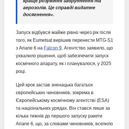
краще розуміння забруднення та
аерозолів. Це справді видатне
досягнення».
Запуск відбувся майже рівно через рік після
того, як Eumetsat вирішив перенести MTG-S1
з Ariane 6 на
Falcon 9
. Агентство заявило, що
ухвалило рішення, щоб забезпечити запуск
космічного апарату, як і планувалося, у 2025
році.
Цей крок застав зненацька багатьох
європейських чиновників, зокрема в
Європейському космічному агентстві (ESA)
та національних урядах. Він стався лише за
кілька тижнів до першого запуску ракети
Ariane 6, що, за словами чиновників, вселило