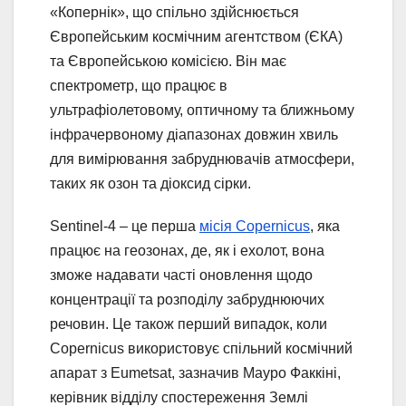
«Копернік», що спільно здійснюється
Європейським космічним агентством (ЄКА)
та Європейською комісією. Він має
спектрометр, що працює в
ультрафіолетовому, оптичному та ближньому
інфрачервоному діапазонах довжин хвиль
для вимірювання забруднювачів атмосфери,
таких як озон та діоксид сірки.
Sentinel-4 – це перша
місія Copernicus
, яка
працює на геозонах, де, як і ехолот, вона
зможе надавати часті оновлення щодо
концентрації та розподілу забруднюючих
речовин. Це також перший випадок, коли
Copernicus використовує спільний космічний
апарат з Eumetsat, зазначив Мауро Факкіні,
керівник відділу спостереження Землі