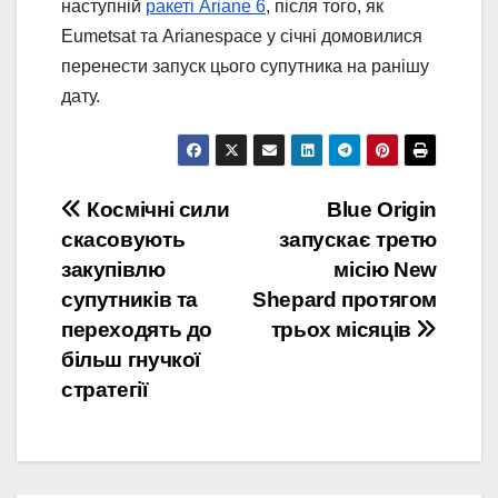
наступній
ракеті Ariane 6
, після того, як
Eumetsat та Arianespace у січні домовилися
перенести запуск цього супутника на ранішу
дату.
Навігація
Космічні сили
Blue Origin
скасовують
запускає третю
записів
закупівлю
місію New
супутників та
Shepard протягом
переходять до
трьох місяців
більш гнучкої
стратегії