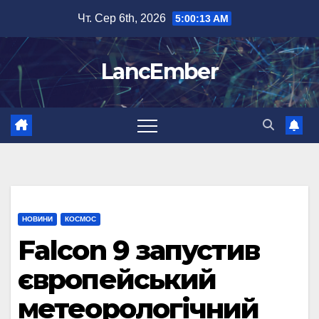
Перейти
Чт. Сер 6th, 2026
5:00:14 AM
до
вмісту
LancEmber
НОВИНИ
КОСМОС
Falcon 9 запустив
європейський
метеорологічний