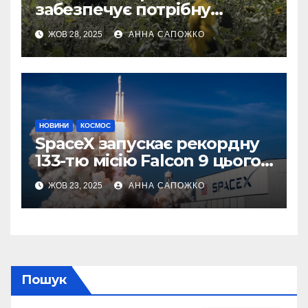
забезпечує потрібну
швидкість інтернету для
ЖОВ 28, 2025
АННА САПОЖКО
українських бойових
роботів
НОВИНИ
КОСМОС
SpaceX запускає рекордну
133-тю місію Falcon 9 цього
року
ЖОВ 23, 2025
АННА САПОЖКО
Пошук