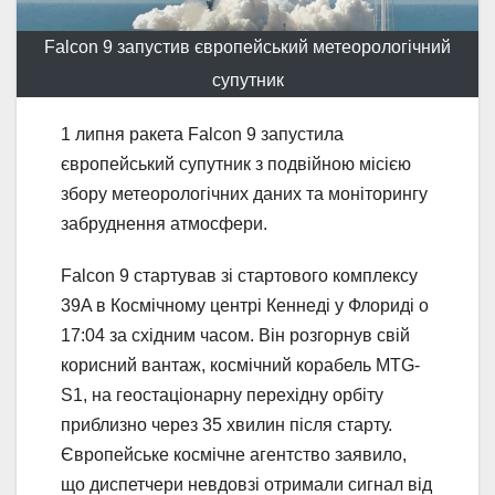
Falcon 9 запустив європейський метеорологічний
супутник
1 липня ракета Falcon 9 запустила
європейський супутник з подвійною місією
збору метеорологічних даних та моніторингу
забруднення атмосфери.
Falcon 9 стартував зі стартового комплексу
39A в Космічному центрі Кеннеді у Флориді о
17:04 за східним часом. Він розгорнув свій
корисний вантаж, космічний корабель MTG-
S1, на геостаціонарну перехідну орбіту
приблизно через 35 хвилин після старту.
Європейське космічне агентство заявило,
що диспетчери невдовзі отримали сигнал від