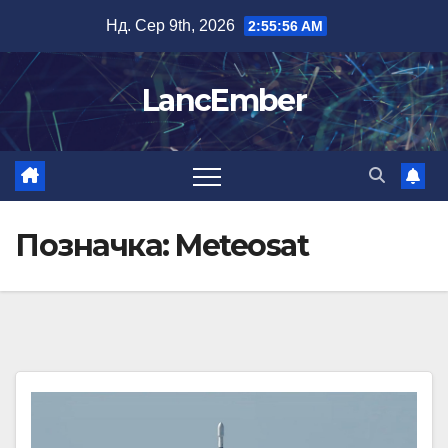
Перейти
Нд. Сер 9th, 2026
2:55:57 AM
до
вмісту
LancEmber
Позначка:
Meteosat