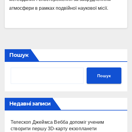
атмосфери в рамках подвійної наукової місії.
Пошук
Пошук
Недавні записи
Телескоп Джеймса Вебба допоміг ученим
створити першу 3D-карту екзопланети