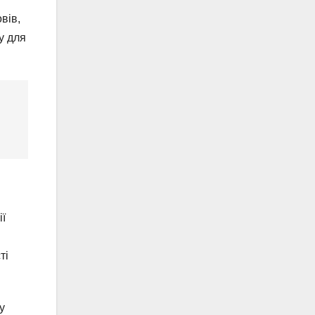
вів,
у для
ії
и
ті
у