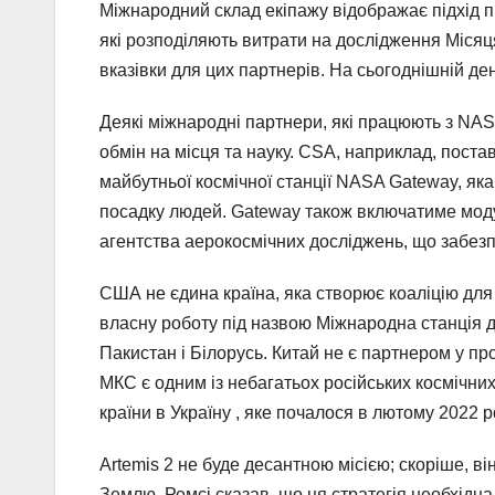
Міжнародний склад екіпажу відображає підхід п
які розподіляють витрати на дослідження Місяц
вказівки для цих партнерів. На сьогоднішній де
Деякі міжнародні партнери, які працюють з NA
обмін на місця та науку. CSA, наприклад, пост
майбутньої космічної станції NASA Gateway, яка
посадку людей. Gateway також включатиме моду
агентства аерокосмічних досліджень, що забезп
США не єдина країна, яка створює коаліцію для
власну роботу під назвою Міжнародна станція д
Пакистан і Білорусь. Китай не є партнером у про
МКС є одним із небагатьох російських космічни
країни в Україну , яке почалося в лютому 2022 р
Artemis 2 не буде десантною місією; скоріше, в
Землю. Ремсі сказав, що ця стратегія необхідна