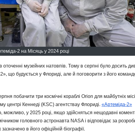
теміда-2 на Місяць у 2024 році
 в оточенні музейних натовпів. Тому в серпні було досить ди
-2», що будується у Флориді, але й поговорити з його команд
пня побачити три космічні кораблі Orion для майбутніх міс
ому центрі Кеннеді (KSC) агентствау Флориді.
«Артеміда-2»
, можливо, у 2025 році, якщо здійсняться нещодавні комент
ічником головного астронавта NASA і відповідає за розроб
 зазначено в його офіційній біографії.