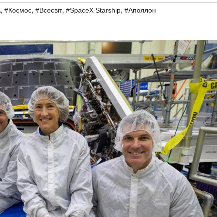
,
,
,
,
A
#Космос
#Всесвіт
#SpaceX Starship
#Аполлон