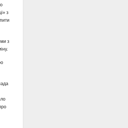
що
і» з
апити
еми з
іну.
ро
пада
оло
про