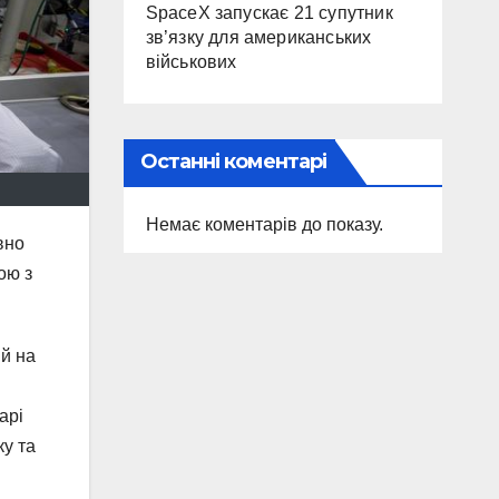
SpaceX запускає 21 супутник
зв’язку для американських
військових
Останні коментарі
Немає коментарів до показу.
вно
ою з
ій на
арі
ку та