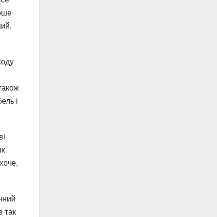
ерше
ний,
ходу
 також
ель і
ві
як
хоче,
ічний
в так