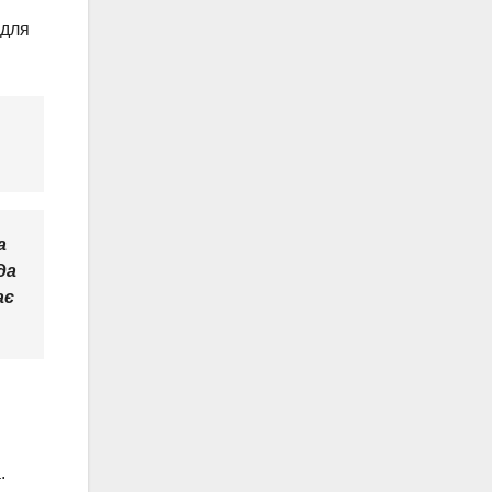
 для
а
да
ає
.