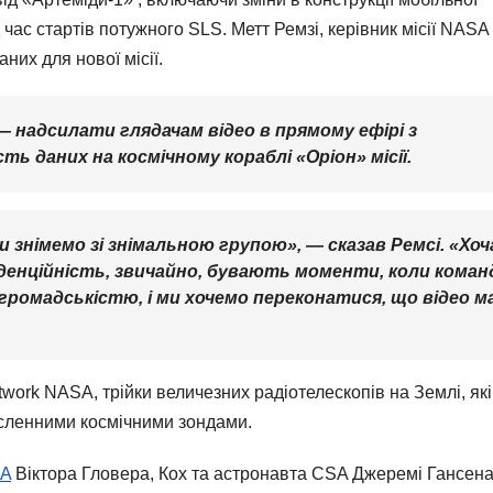
час стартів потужного SLS. Метт Ремзі, керівник місії NASA
них для нової місії.
 — надсилати глядачам відео в прямому ефірі з
ть даних на космічному кораблі «Оріон» місії.
ми знімемо зі знімальною групою», — сказав Ремсі. «Хоч
денційність, звичайно, бувають моменти, коли коман
 громадськістю, і ми хочемо переконатися, що відео м
work NASA, трійки величезних радіотелескопів на Землі, які
численними космічними зондами.
A
Віктора Гловера, Кох та астронавта CSA Джеремі Гансена