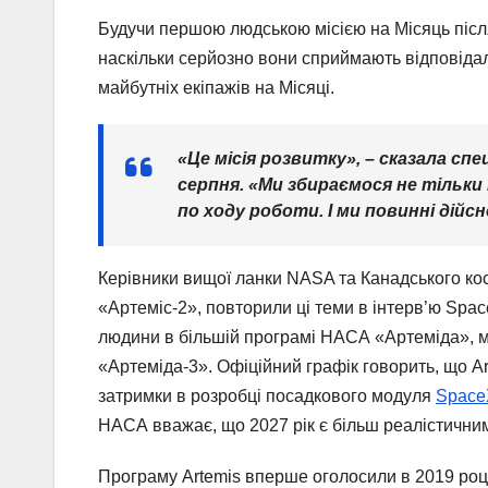
Будучи першою людською місією на Місяць після
наскільки серйозно вони сприймають відповідаль
майбутніх екіпажів на Місяці.
«Це місія розвитку», – сказала спе
серпня. «Ми збираємося не тільки
по ходу роботи. І ми повинні дій
Керівники вищої ланки NASA та Канадського кос
«Артеміс-2», повторили ці теми в інтерв’ю Spac
людини в більшій програмі НАСА «Артеміда», ме
«Артеміда-3». Офіційний графік говорить, що Ar
затримки в розробці посадкового модуля
SpaceX
НАСА вважає, що 2027 рік є більш реалістични
Програму Artemis вперше оголосили в 2019 році