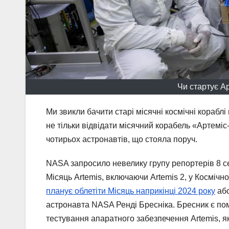
Чи стартує Ар
Ми звикли бачити старі місячні космічні кораблі
не тільки відвідати місячний корабель «Артеміс
чотирьох астронавтів, що стояла поруч.
NASA запросило невелику групу репортерів 8 сер
Місяць Artemis, включаючи Artemis 2, у Космічн
планує облетіти Місяць наприкінці 2024 року
або
астронавта NASA Ренді Бресніка. Бресник є пом
тестування апаратного забезпечення Artemis, як