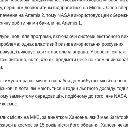
у, перш ніж дозволити їм відправитися на Місяць. Orion вп
зпечення на Artemis 2, тому NASA використовує цей обереж
ячну орбіту, як ми бачили на Artemis 1.
едури, нові для програми, включаючи системи екстреного ви
 проблема; однак властивий ризик використання розсувних
вакуації виконується як настільна вправа. У вересні екіпаж
акі питання, як те, хто які предмети несе на космічний кораб
и.
а симулятора космічного корабля до майбутніх місій на осно
ськові пілоти, які мають тисячі годин льотного досвіду, тоді 
ному замкнутому середовищі», подібному до того, яке NASA 
 космос.
валих місіях на МКС, за винятком Хансена, який має багатор
скався в космос за 15 років після його обрання. Хансен чека