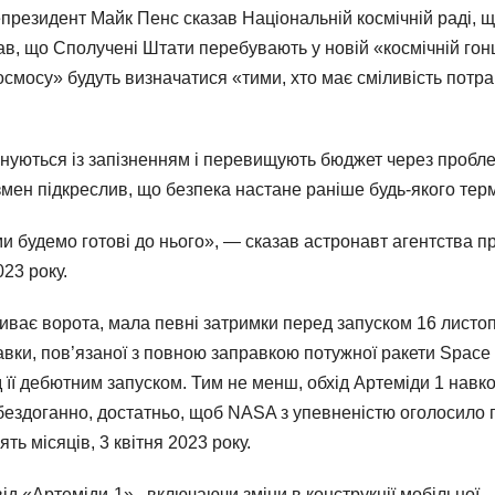
епрезидент Майк Пенс сказав Національній космічній раді, 
ав, що Сполучені Штати перебувають у новій «космічній гонц
і космосу» будуть визначатися «тими, хто має сміливість потр
конуються із запізненням і перевищують бюджет через пробл
змен підкреслив, що безпека настане раніше будь-якого терм
и будемо готові до нього», — сказав астронавт агентства п
023 року.
криває ворота, мала певні затримки перед запуском 16 листо
кавки, пов’язаної з повною заправкою потужної ракети Space
 її дебютним запуском. Тим не менш, обхід Артеміди 1 навк
ездоганно, достатньо, щоб NASA з упевненістю оголосило 
ь місяців, 3 квітня 2023 року.
д «Артеміди-1» , включаючи зміни в конструкції мобільної