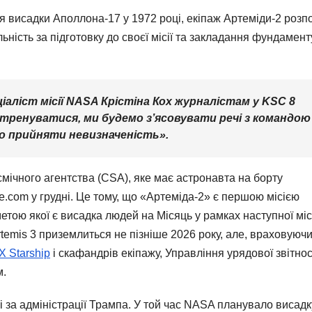
 висадки Аполлона-17 у 1972 році, екіпаж Артеміди-2 розпо
ність за підготовку до своєї місії та закладання фундамент
ціаліст місії NASA Крістіна Кох журналістам у KSC 8
 тренуватися, ми будемо з’ясовувати речі з командою
сно прийняти невизначеність».
мічного агентства (CSA), яке має астронавта на борту
e.com у грудні. Це тому, що «Артеміда-2» є першою місією
тою якої є висадка людей на Місяць у рамках наступної міс
temis 3 приземлиться не пізніше 2026 року, але, враховуюч
 Starship
і скафандрів екіпажу, Управління урядової звітнос
м.
 за адміністрації Трампа. У той час NASA планувало висадк