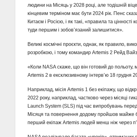
людини на Місяць у 2028 році, але тодішній віц
кінцевим терміном має бути 2024 рік. Пенс сказ
Китаєм і Росією, і як такі, «правила та цінност
туди першим і зобов’язаний залишитися».
Великі космічні проєкти, однак, як правило, ви
розробкою, і тому командир Artemis 2 Рейд Вай
«Коли NASA скаже, що він готовий до польоту, м
Artemis 2 в ексклюзивному інтерв’ю 18 грудня 2
Наприклад, місія Artemis 1 без екіпажу, що від
2022 року, наприклад, частково через місяці ги
Launch System (SLS) під час випробувань перед
Місяця та повернення додому пройшов майже б
перший екіпаж Artemis людей менш ніж через п’ят
NASA реалізувало багато «уроків», отриманих ві