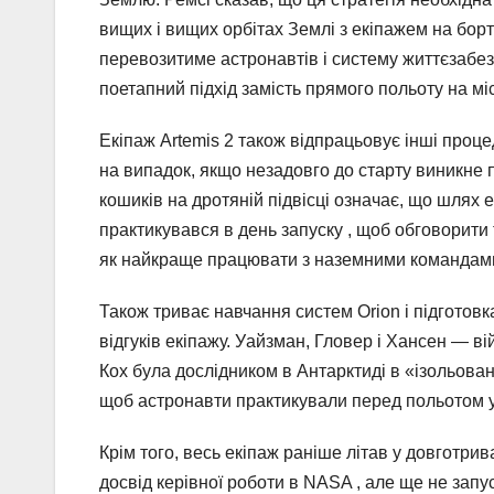
вищих і вищих орбітах Землі з екіпажем на борт
перевозитиме астронавтів і систему життєзабе
поетапний підхід замість прямого польоту на міс
Екіпаж Artemis 2 також відпрацьовує інші проц
на випадок, якщо незадовго до старту виникне
кошиків на дротяній підвісці означає, що шлях е
практикувався в день запуску , щоб обговорити т
як найкраще працювати з наземними командам
Також триває навчання систем Orion і підготовк
відгуків екіпажу. Уайзман, Гловер і Хансен — вій
Кох була дослідником в Антарктиді в «ізольова
щоб астронавти практикували перед польотом у
Крім того, весь екіпаж раніше літав у довготри
досвід керівної роботи в NASA , але ще не запу