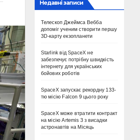
Недавні записи
Телескоп Джеймса Вебба
допоміг ученим створити першу
3D-карту екзопланети
Starlink від SpaceX не
забезпечує потрібну швидкість
інтернету для українських
бойових роботів
SpaceX запускає рекордну 133-
тю місію Falcon 9 цього року
SpaceX може втратити контракт
на місію Artemis 3 з висадки
астронавтів на Місяць