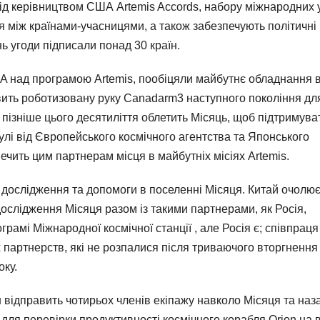
ід керівництвом США Artemis Accords, набору міжнародних 
я між країнами-учасницями, а також забезпечують політичні
нь угоди підписали понад 30 країн.
SA над програмою Artemis, пообіцяли майбутнє обладнання 
авить роботизовану руку Canadarm3 наступного покоління дл
 пізніше цього десятиліття облетить Місяць, щоб підтримува
лі від Європейського космічного агентства та Японського
ечить цим партнерам місця в майбутніх місіях Artemis.
 дослідження та допомоги в поселенні Місяця. Китай очолю
ослідження Місяця разом із такими партнерами, як Росія,
грамі Міжнародної космічної станції , але Росія є; співпраця
х партнерств, які не розпалися після триваючого вторгнення
оку.
ін відправить чотирьох членів екіпажу навколо Місяця та наз
 для перевірки продуктивності космічного корабля Orion на 