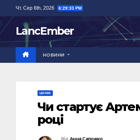
Перейти
Чт. Сер 6th, 2026
6:29:34 PM
до
вмісту
LancEmber
НОВИНИ
ЦІКАВЕ
Чи стартує Артем
році
Від
Анна Сапожко