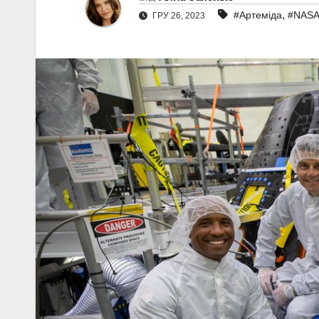
,
#Артеміда
#NAS
ГРУ 26, 2023