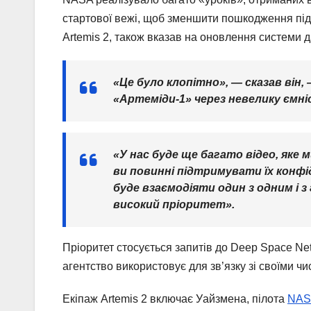
стартової вежі, щоб зменшити пошкодження під 
Artemis 2, також вказав на оновлення системи да
«Це було клопітно», — сказав він,
«Артеміди-1» через невелику ємніс
«У нас буде ще багато відео, яке 
ви повинні підтримувати їх конфі
буде взаємодіяти один з одним і з
високий пріоритет».
Пріоритет стосується запитів до Deep Space Net
агентство використовує для зв’язку зі своїми 
Екіпаж Artemis 2 включає Уайзмена, пілота
NAS