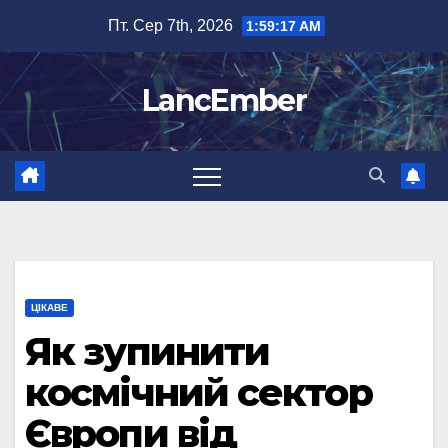
Перейти
Пт. Сер 7th, 2026
1:59:17 AM
до
вмісту
LancEmber
ЦІКАВЕ
Як зупинити
космічний сектор
Європи від