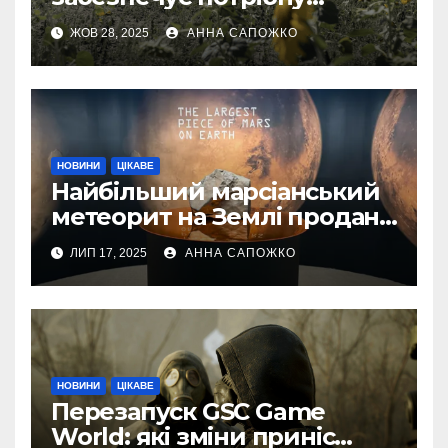
швидкість інтернету для
ЖОВ 28, 2025
АННА САПОЖКО
українських бойових
роботів
НОВИНИ
ЦІКАВЕ
Найбільший марсіанський
метеорит на Землі продано
за 4,3 мільйона доларів
ЛИП 17, 2025
АННА САПОЖКО
НОВИНИ
ЦІКАВЕ
Перезапуск GSC Game
World: які зміни приніс