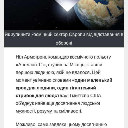
Як зупинити космічний сектор Європи від відставання в
обороні
Ніл Армстронг, командир космічного польоту
«Аполлон-11», ступив на Місяць, ставши
першою людиною, якій це вдалося. Цей
момент увічнено словами «
один маленький
крок для людини, один гігантський
стрибок для людства
». І миттєво США
об’єднує найвище досягнення людської
мужності, розуму та сміливості.
Можливо, саме завдяки цьому досягненню