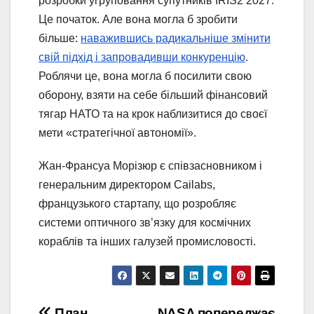
розробки угруповання супутників IRIS2 2027.
Це початок. Але вона могла б зробити
більше:
наважившись радикальніше змінити
свій підхід і запровадивши конкуренцію
.
Роблячи це, вона могла б посилити свою
оборону, взяти на себе більший фінансовий
тягар НАТО та на крок наблизитися до своєї
мети «стратегічної автономії».
Жан-Франсуа Морізюр є співзасновником і
генеральним директором Cailabs,
французького стартапу, що розробляє
системи оптичного зв’язку для космічних
кораблів та інших галузей промисловості.
План
NASA попереджає