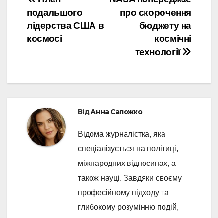
Навігація
подальшого
про скорочення
записів
лідерства США в
бюджету на
космосі
космічні
технології
Від
Анна Сапожко
Відома журналістка, яка
спеціалізується на політиці,
міжнародних відносинах, а
також науці. Завдяки своєму
професійному підходу та
глибокому розумінню подій,