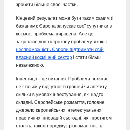
зробити більше своєї частки.
Кінцевий результат може бути таким самим (і
бажаним): Європа запускає свої супутники в
космос; проблема вирішена. Але це
закріплює довгострокову проблему, якою є
неспроможність Європи підтримати свій
власний космічний сектор
і стати більш
незалежною.
Інвестиції – це питання. Проблема полягає
не стільки у відсутності грошей чи апетиту,
скільки в умовах інвестування, які надто
складні. Європейське розмаїття, головне
джерело європейських інтелектуальних і
практичних інновацій сьогодні, як і протягом
століть, також породжує різноманітність