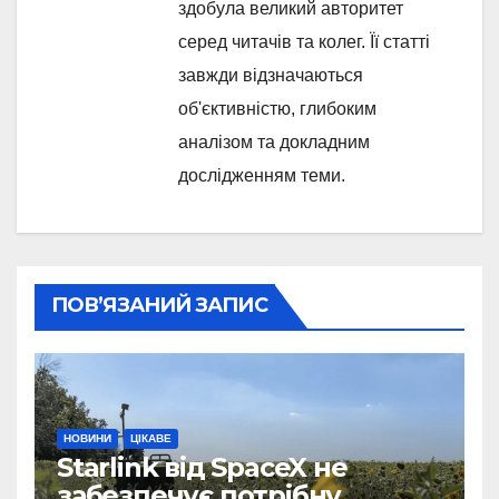
здобула великий авторитет
серед читачів та колег. Її статті
завжди відзначаються
об'єктивністю, глибоким
аналізом та докладним
дослідженням теми.
ПОВ’ЯЗАНИЙ ЗАПИС
НОВИНИ
ЦІКАВЕ
Starlink від SpaceX не
забезпечує потрібну