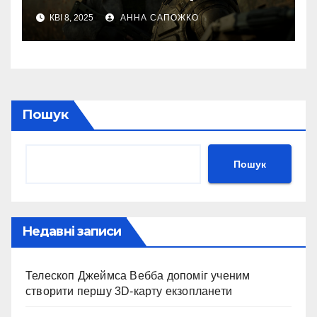
новий власник Максим
КВІ 8, 2025
АННА САПОЖКО
Кріппа
Пошук
Пошук
Недавні записи
Телескоп Джеймса Вебба допоміг ученим
створити першу 3D-карту екзопланети