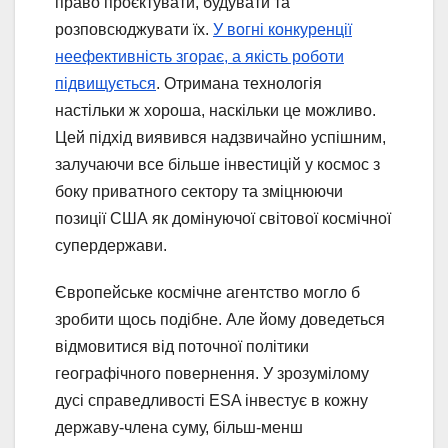
право проєктувати, будувати та
розповсюджувати їх.
У вогні конкуренції
неефективність згорає, а якість роботи
підвищується
. Отримана технологія
настільки ж хороша, наскільки це можливо.
Цей підхід виявився надзвичайно успішним,
залучаючи все більше інвестицій у космос з
боку приватного сектору та зміцнюючи
позиції США як домінуючої світової космічної
супердержави.
Європейське космічне агентство могло б
зробити щось подібне. Але йому доведеться
відмовитися від поточної політики
географічного повернення. У зрозумілому
дусі справедливості ESA інвестує в кожну
державу-члена суму, більш-менш