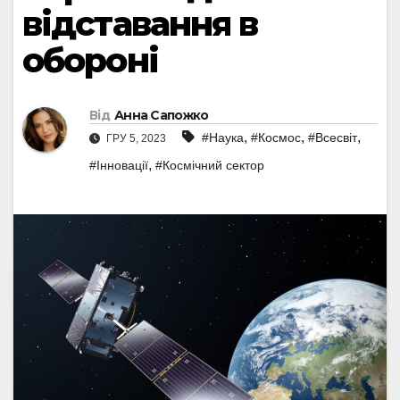
відставання в
обороні
Від
Анна Сапожко
,
,
,
#Наука
#Космос
#Всесвіт
ГРУ 5, 2023
,
#Інновації
#Космічний сектор