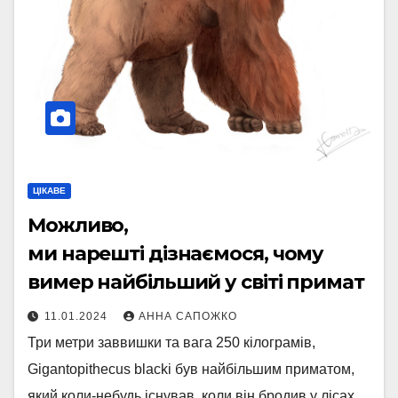
ЦІКАВЕ
Можливо,
ми нарешті дізнаємося, чому
вимер найбільший у світі примат
11.01.2024
АННА САПОЖКО
Три метри заввишки та вага 250 кілограмів,
Gigantopithecus blacki був найбільшим приматом,
який коли-небудь існував, коли він бродив у лісах