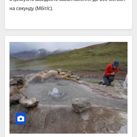
на секунду (Мбіт/с).