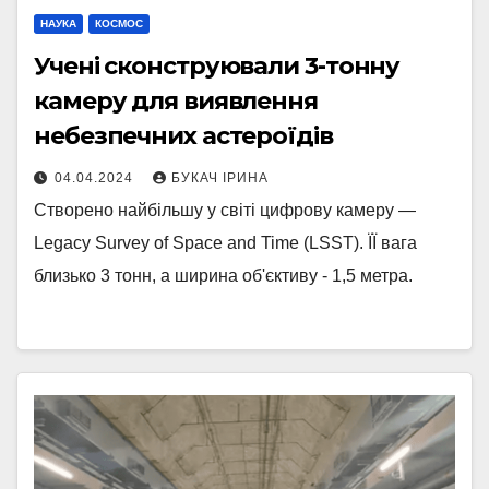
НАУКА
КОСМОС
Учені сконструювали 3-тонну
камеру для виявлення
небезпечних астероїдів
04.04.2024
БУКАЧ ІРИНА
Створено найбільшу у світі цифрову камеру —
Legacy Survey of Space and Time (LSST). ЇЇ вага
близько 3 тонн, а ширина об'єктиву - 1,5 метра.