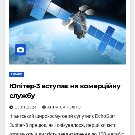
ЦІКАВЕ
Юпітер-3 вступає на комерційну
службу
15.01.2024
АННА САПОЖКО
гігантський широкосмуговий супутник EchoStar
Jupiter-3 працює, як і очікувалося, перші клієнти
отримують швидкість завантаження до 100 мегабіт