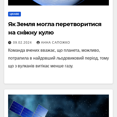
ЦІКАВЕ
Як Земля могла перетворитися
на сніжну кулю
09.02.2024
АННА САПОЖКО
Команда вчених вважає, що планета, можливо,
потрапила в найдовший льодовиковий період, тому
що з вулканів витікає менше газу.