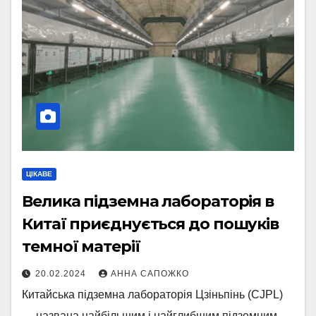
ЦІКАВЕ
Велика підземна лабораторія в
Китаї приєднується до пошуків
темної матерії
20.02.2024
АННА САПОЖКО
Китайська підземна лабораторія Цзіньпінь (CJPL)
— названа найбільшим і найглибшим підземним