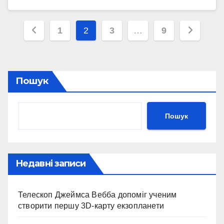
Пагінація
1
2
3
…
9
записів
Пошук
Пошук
Недавні записи
Телескоп Джеймса Вебба допоміг ученим
створити першу 3D-карту екзопланети