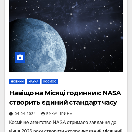
НОВИНИ
НАУКА
КОСМОС
Навіщо на Місяці годинник: NASA
створить єдиний стандарт часу
04.04.2024
БУКАЧ ІРИНА
Космічне агентство NASA отримало завдання до
кінця 2026 року створити «координований місячний