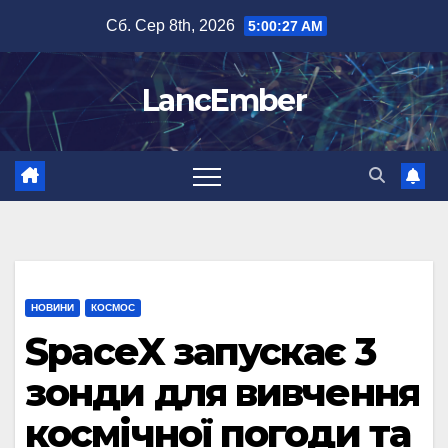
Перейти
Сб. Сер 8th, 2026
5:00:28 AM
до
вмісту
LancEmber
НОВИНИ
КОСМОС
SpaceX запускає 3
зонди для вивчення
космічної погоди та