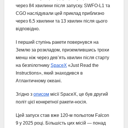
через 84 хвилини після запуску. SWFO-L1 та
CGO наслідували цей приклад приблизно
через 6,5 хвилини та 13 хвилин після цього
відповідно.
І перший ступінь ракети повернувся на
Землю за розкладом, приземлившись трохи
менш ніж через дев’ять хвилин після старту
на безпілотнику
SpaceX
«Just Read the
Instructions», який знаходився в
Атлантичному океані.
Згідно з
описом
місії SpaceX, це був другий
політ цієї конкретної ракети-носія.
Цей запуск став вже 120-м польотом Falcon
9 у 2025 році. Більшість цих місій — понад