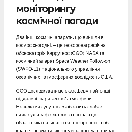
моніторингу
космічної погоди
Два інші космічні апарати, що вийшли в
космос сьогодні, – це геокоронаграфічна
обсерваторія Каррутерс (CGO) NASA та
космічний апарат Space Weather Follow-on
(SWFO-L1) Національного управління
океанічних і атмосферних досліджень США.
CGO досліджуватиме екзосферу, найтонші
віддалені шари земної атмосфери.
Невеликий супутник «зобразить слабке
сяйво ультрафіолетового світла з цієї
області, яка називається геокороною, щоб
краще зрозуміти, як космічна погода впливає