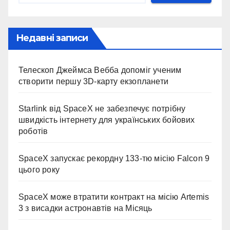
Недавні записи
Телескоп Джеймса Вебба допоміг ученим
створити першу 3D-карту екзопланети
Starlink від SpaceX не забезпечує потрібну
швидкість інтернету для українських бойових
роботів
SpaceX запускає рекордну 133-тю місію Falcon 9
цього року
SpaceX може втратити контракт на місію Artemis
3 з висадки астронавтів на Місяць