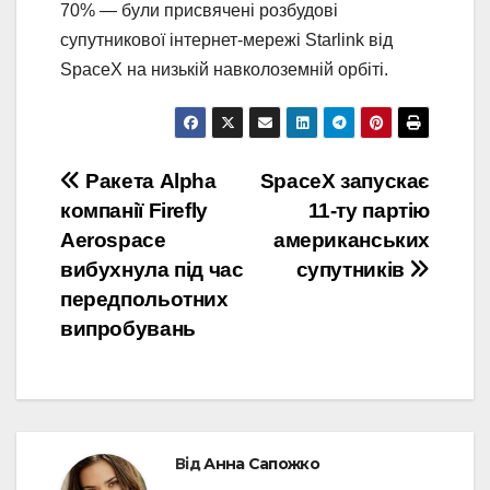
70% — були присвячені розбудові
супутникової інтернет-мережі Starlink від
SpaceX на низькій навколоземній орбіті.
Навігація
Ракета Alpha
SpaceX запускає
компанії Firefly
11-ту партію
записів
Aerospace
американських
вибухнула під час
супутників
передпольотних
випробувань
Від
Анна Сапожко