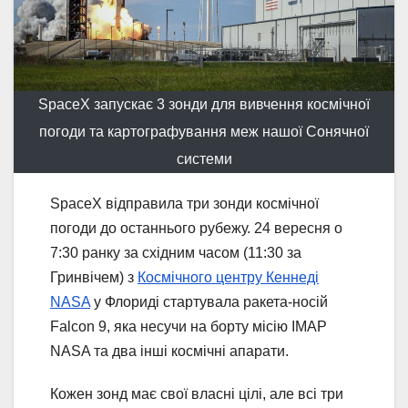
SpaceX запускає 3 зонди для вивчення космічної
погоди та картографування меж нашої Сонячної
системи
SpaceX відправила три зонди космічної
погоди до останнього рубежу. 24 вересня о
7:30 ранку за східним часом (11:30 за
Гринвічем) з
Космічного центру Кеннеді
NASA
у Флориді стартувала ракета-носій
Falcon 9, яка несучи на борту місію IMAP
NASA та два інші космічні апарати.
Кожен зонд має свої власні цілі, але всі три