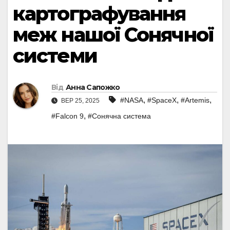
картографування
меж нашої Сонячної
системи
Від
Анна Сапожко
,
,
,
#NASA
#SpaceX
#Artemis
ВЕР 25, 2025
,
#Falcon 9
#Сонячна система