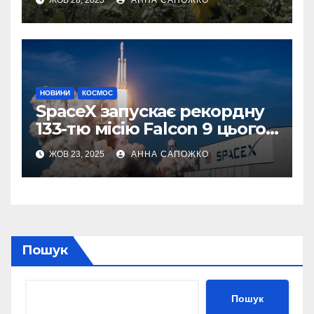
українських бойових
роботів
НОВИНИ
КОСМОС
SpaceX запускає рекордну
133-тю місію Falcon 9 цього
року
ЖОВ 23, 2025
АННА САПОЖКО
Пошук
Пошук