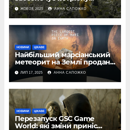
швидкість інтернету для
ЖОВ 28, 2025
АННА САПОЖКО
українських бойових
роботів
НОВИНИ
ЦІКАВЕ
Найбільший марсіанський
метеорит на Землі продано
за 4,3 мільйона доларів
ЛИП 17, 2025
АННА САПОЖКО
НОВИНИ
ЦІКАВЕ
Перезапуск GSC Game
World: які зміни приніс