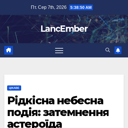
Перейти
Пт. Сер 7th, 2026
5:38:51 AM
до
вмісту
LancEmber
ЦІКАВЕ
Рідкісна небесна
подія: затемнення
астероїда