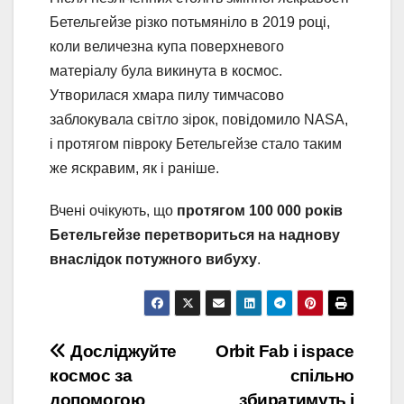
Бетельгейзе різко потьмяніло в 2019 році,
коли величезна купа поверхневого
матеріалу була викинута в космос.
Утворилася хмара пилу тимчасово
заблокувала світло зірок, повідомило NASA,
і протягом півроку Бетельгейзе стало таким
же яскравим, як і раніше.
Вчені очікують, що
протягом 100 000 років
Бетельгейзе перетвориться на наднову
внаслідок потужного вибуху
.
Навігація
Досліджуйте
Orbit Fab і ispace
космос за
спільно
записів
допомогою
збиратимуть і