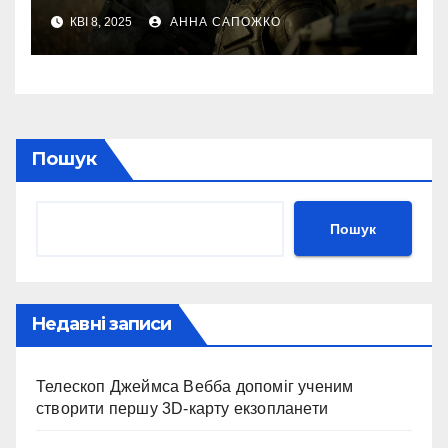
новий власник Максим
КВІ 8, 2025
АННА САПОЖКО
Кріппа
Пошук
Пошук
Недавні записи
Телескоп Джеймса Вебба допоміг ученим
створити першу 3D-карту екзопланети