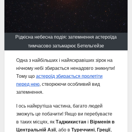
Рідкісна небесна подія: затемнення астероїда
тимчасово затьмарює Бетельгейзе
Одна з найбільших і найяскравіших зірок на
нічному небі збирається ненадовго зникнути!
Тому що
астероїд збирається пролетіти
перед нею
, створюючи особливий вид
затемнення.
І ось найкрутіша частина, багато людей
зможуть це побачити! Якщо ви перебуваєте
в таких місцях, як
Таджикистан
і
Вірменія в
Центральній Азії
, або в
Туреччині
,
Греції
,