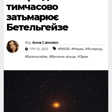
тимчасово
затьмарює
Бетельгейзе
Від
Анна Сапожко
,
,
,
#NASA
#Наука
#Астероїд
ГРУ 12, 2023
,
,
#Бательгейзе
#Вогняне кільце
#Зірки