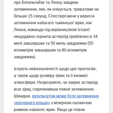
про Бетельгейзе та Леону завдяки
затемненню, яке, як очікується, триватиме не
більше 15 секунд. Спостерігаючи у вересні
затемнення набагато тьмянішої зірки, ніж
Леона, команда під керівництвом Іспанії
нещодавно оцінила астероїд приблизно в 34
милі завширшки та 50 миль завдовжки (55
кілометрів завширшки та 80 кілометрів
завдовжки).
Існують невизначеності щодо цих прогнозів,
а також щодо розміру зірки та її великої
атмосфери. Незрозуміло, чи закриє астероїд
всю зірку, спричинивши повне затемнення.
Швидше,
результатом може бути затемнення
«вогняного кільця»
з мізерною палаючою
рамкою навколо зірки. Якщо це повне