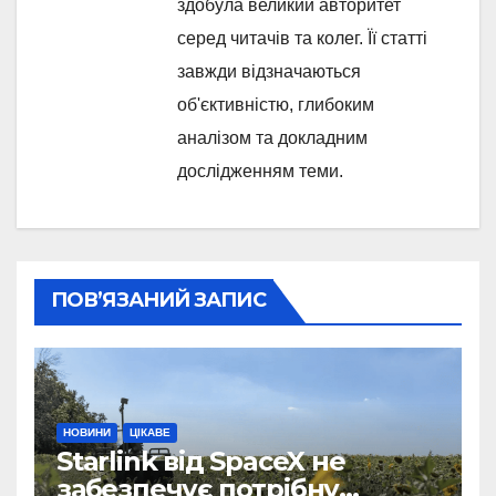
здобула великий авторитет
серед читачів та колег. Її статті
завжди відзначаються
об'єктивністю, глибоким
аналізом та докладним
дослідженням теми.
ПОВ’ЯЗАНИЙ ЗАПИС
НОВИНИ
ЦІКАВЕ
Starlink від SpaceX не
забезпечує потрібну