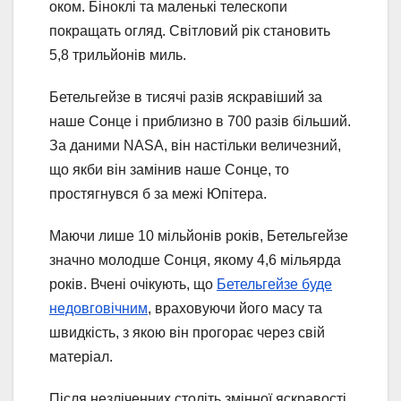
оком. Біноклі та маленькі телескопи
покращать огляд. Світловий рік становить
5,8 трильйонів миль.
Бетельгейзе в тисячі разів яскравіший за
наше Сонце і приблизно в 700 разів більший.
За даними NASA, він настільки величезний,
що якби він замінив наше Сонце, то
простягнувся б за межі Юпітера.
Маючи лише 10 мільйонів років, Бетельгейзе
значно молодше Сонця, якому 4,6 мільярда
років. Вчені очікують, що
Бетельгейзе буде
недовговічним
, враховуючи його масу та
швидкість, з якою він прогорає через свій
матеріал.
Після незліченних століть змінної яскравості