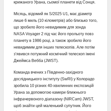
крижаного Урана, сьомої планети від Сонця.
Місяць, відомий як S/2025 U1, має діаметр
лише 6 миль (10 кілометрів) або близько того,
що зробило його невидимим для зонда
NASA Voyager 2 під час його прольоту повз
планету в 1986 році, а також зробило його
невидимим для інших телескопів. Але потім
з’явився потужний космічний телескоп імені
Джеймса Вебба (JWST).
Команда вчених з Південно-західного
дослідницького інституту (SwRI) у Колорадо
зробила 10 різних 40-хвилинних експозицій
Урана за допомогою камери ближнього
інфрачервоного діапазону (NIRCam) JWST,
щоб знайти цей маленький супутник. Його