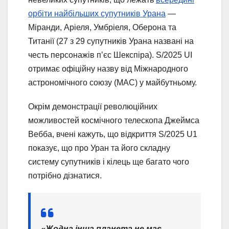
орбіти найбільших супутників Урана
—
Міранди, Аріеля, Умбріеля, Оберона та
Титанії (27 з 29 супутників Урана названі на
честь персонажів п’єс Шекспіра). S/2025 UI
отримає офіційну назву від Міжнародного
астрономічного союзу (МАС) у майбутньому.
Окрім демонстрації революційних
можливостей космічного телескопа Джеймса
Вебба, вчені кажуть, що відкриття S/2025 U1
показує, що про Уран та його складну
систему супутників і кілець ще багато чого
потрібно дізнатися.
«Жодна інша планета не має