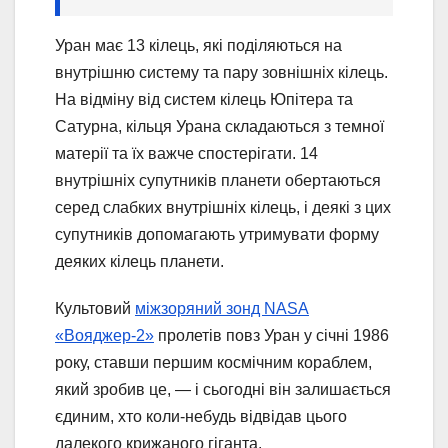
Уран має 13 кілець, які поділяються на
внутрішню систему та пару зовнішніх кілець.
На відміну від систем кілець Юпітера та
Сатурна, кільця Урана складаються з темної
матерії та їх важче спостерігати. 14
внутрішніх супутників планети обертаються
серед слабких внутрішніх кілець, і деякі з цих
супутників допомагають утримувати форму
деяких кілець планети.
Культовий
міжзоряний зонд NASA
«Вояджер-2»
пролетів повз Уран у січні 1986
року, ставши першим космічним кораблем,
який зробив це, — і сьогодні він залишається
єдиним, хто коли-небудь відвідав цього
далекого крижаного гіганта.