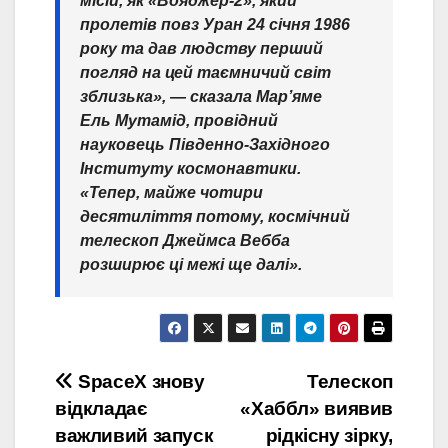
місій, як «Вояджер-2», який
пролетів повз Уран 24 січня 1986
року та дав людству перший
погляд на цей таємничий світ
зблизька», — сказала Мар’яме
Ель Мутамід, провідний
науковець Південно-Західного
Інституту космонавтики.
«Тепер, майже чотири
десятиліття потому, космічний
телескоп Джеймса Вебба
розширює ці межі ще далі».
Навігація
SpaceX знову
Телескоп
відкладає
«Хаббл» виявив
записів
важливий запуск
рідкісну зірку,