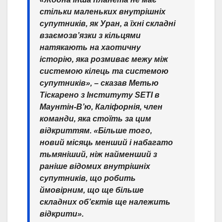
стільки маленьких внутрішніх
супутників, як Уран, а їхні складні
взаємозв’язки з кільцями
натякають на хаотичну
історію, яка розмиває межу між
системою кілець та системою
супутників», – сказав Метью
Тіскарено з Інституту SETI в
Маунтін-В’ю, Каліфорнія, член
команди, яка стоїть за цим
відкриттям. «Більше того,
новий місяць менший і набагато
тьмяніший, ніж найменший з
раніше відомих внутрішніх
супутників, що робить
ймовірним, що ще більше
складних об’єктів ще належить
відкрити».