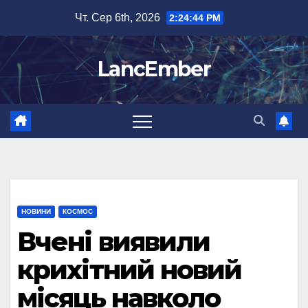
Перейти
Чт. Сер 6th, 2026
2:24:45 PM
до
вмісту
LancEmber
НОВИНИ
КОСМОС
Вчені виявили
крихітний новий
місяць навколо