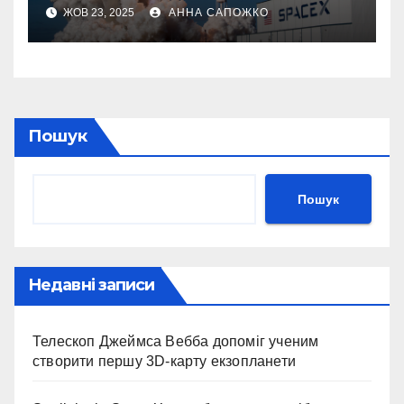
року
ЖОВ 23, 2025
АННА САПОЖКО
Пошук
Пошук
Недавні записи
Телескоп Джеймса Вебба допоміг ученим
створити першу 3D-карту екзопланети