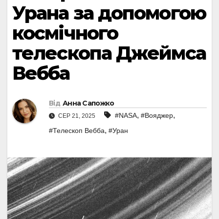
Урана за допомогою
космічного
телескопа Джеймса
Вебба
Від
Анна Сапожко
,
,
#NASA
#Вояджер
СЕР 21, 2025
,
#Телескоп Вебба
#Уран