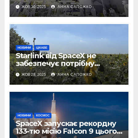
першу 3D-карту
ЖОВ 30, 2025
АННА САПОЖКО
екзопланети
НОВИНИ
ЦІКАВЕ
Starlink від SpaceX не
забезпечує потрібну
швидкість інтернету для
ЖОВ 28, 2025
АННА САПОЖКО
українських бойових
роботів
НОВИНИ
КОСМОС
SpaceX запускає рекордну
133-тю місію Falcon 9 цього