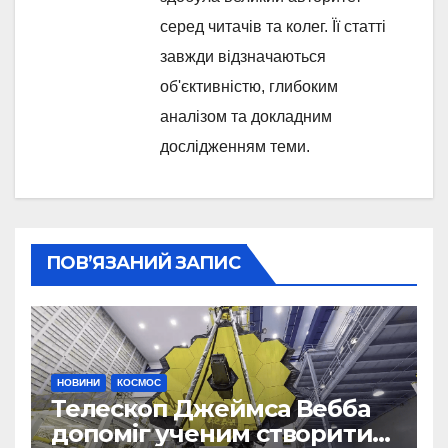
серед читачів та колег. Її статті
завжди відзначаються
об'єктивністю, глибоким
аналізом та докладним
дослідженням теми.
ПОВ’ЯЗАНИЙ ЗАПИС
НОВИНИ
КОСМОС
Телескоп Джеймса Вебба
допоміг ученим створити