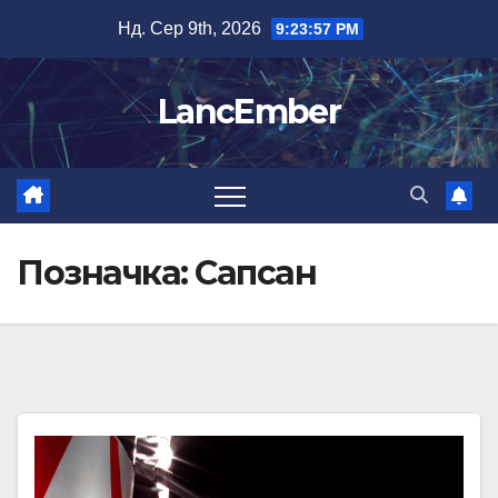
Перейти
Нд. Сер 9th, 2026
9:23:57 PM
до
вмісту
LancEmber
Позначка:
Сапсан