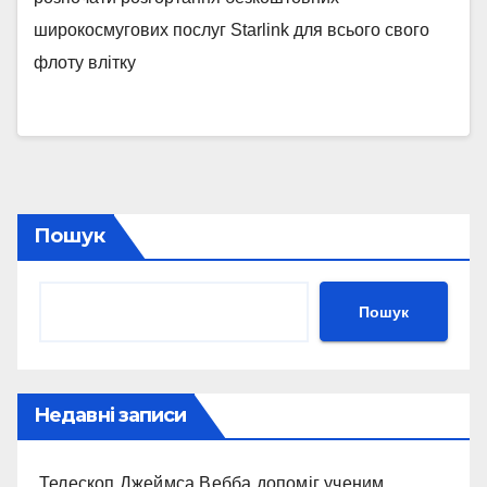
широкосмугових послуг Starlink для всього свого
флоту влітку
Пошук
Пошук
Недавні записи
Телескоп Джеймса Вебба допоміг ученим