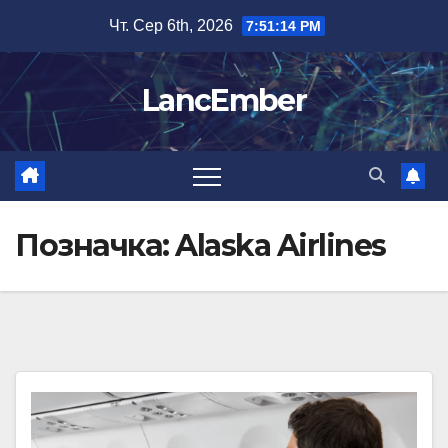
Перейти
Чт. Сер 6th, 2026
7:51:14 PM
до
вмісту
LancEmber
Позначка:
Alaska Airlines