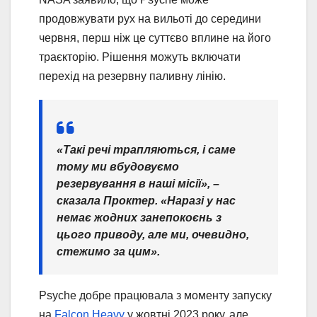
продовжувати рух на вильоті до середини
червня, перш ніж це суттєво вплине на його
траєкторію. Рішення можуть включати
перехід на резервну паливну лінію.
«Такі речі трапляються, і саме
тому ми вбудовуємо
резервування в наші місії», –
сказала Проктер. «Наразі у нас
немає жодних занепокоєнь з
цього приводу, але ми, очевидно,
стежимо за цим».
Psyche добре працювала з моменту запуску
на
Falcon Heavy
у жовтні 2023 року, але