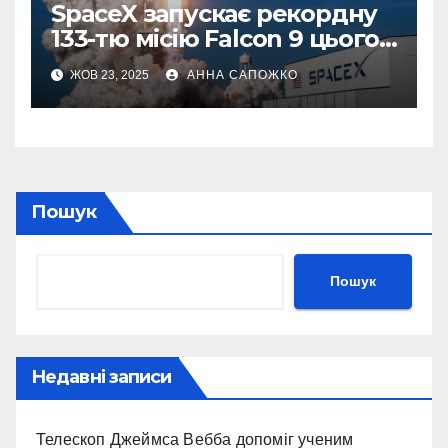
SpaceX запускає рекордну
133-тю місію Falcon 9 цього
року
ЖОВ 23, 2025
АННА САПОЖКО
Пошук
Пошук
Недавні записи
Телескоп Джеймса Вебба допоміг ученим