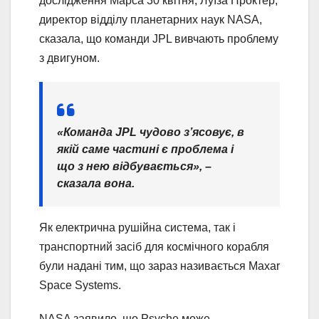
дослідження Марса 30 квітня, Луїза Проктер,
директор відділу планетарних наук NASA,
сказала, що команди JPL вивчають проблему
з двигуном.
«Команда JPL чудово з’ясовує, в
якій саме частині є проблема і
що з нею відбувається», –
сказала вона.
Як електрична рушійна система, так і
транспортний засіб для космічного корабля
були надані тим, що зараз називається Maxar
Space Systems.
NASA заявило, що Psyche може