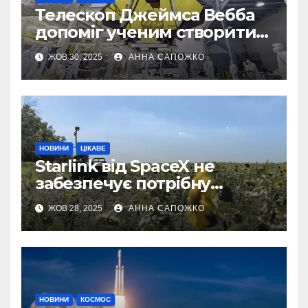
Телескоп Джеймса Вебба
допоміг ученим створити
першу 3D-карту
ЖОВ 30, 2025
АННА САПОЖКО
екзопланети
НОВИНИ
ЦІКАВЕ
Starlink від SpaceX не
забезпечує потрібну
швидкість інтернету для
ЖОВ 28, 2025
АННА САПОЖКО
українських бойових
роботів
НОВИНИ
КОСМОС