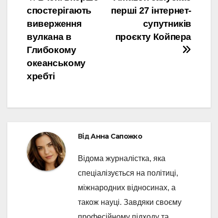
Навігація
спостерігають
перші 27 інтернет-
записів
виверження
супутників
вулкана в
проєкту Койпера
Глибокому
океанському
хребті
Від
Анна Сапожко
Відома журналістка, яка
спеціалізується на політиці,
міжнародних відносинах, а
також науці. Завдяки своєму
професійному підходу та