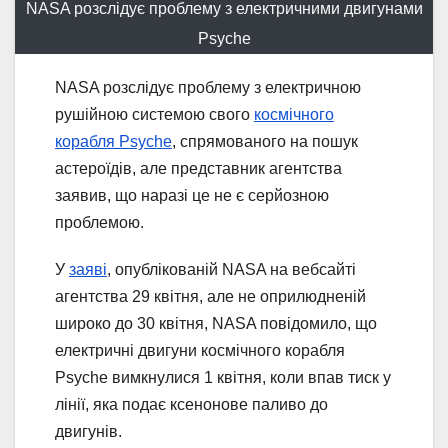
NASA розслідує проблему з електричними двигунами
Psyche
NASA розслідує проблему з електричною
рушійною системою свого
космічного
корабля Psyche
, спрямованого на пошук
астероїдів, але представник агентства
заявив, що наразі це не є серйозною
проблемою.
У
заяві
, опублікованій NASA на вебсайті
агентства 29 квітня, але не оприлюдненій
широко до 30 квітня, NASA повідомило, що
електричні двигуни космічного корабля
Psyche вимкнулися 1 квітня, коли впав тиск у
лінії, яка подає ксенонове паливо до
двигунів.