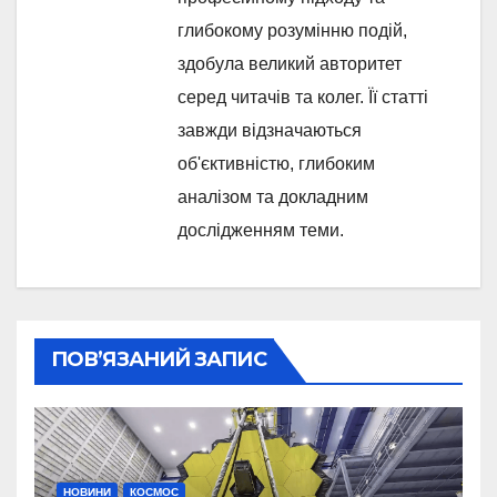
глибокому розумінню подій,
здобула великий авторитет
серед читачів та колег. Її статті
завжди відзначаються
об'єктивністю, глибоким
аналізом та докладним
дослідженням теми.
ПОВ’ЯЗАНИЙ ЗАПИС
НОВИНИ
КОСМОС