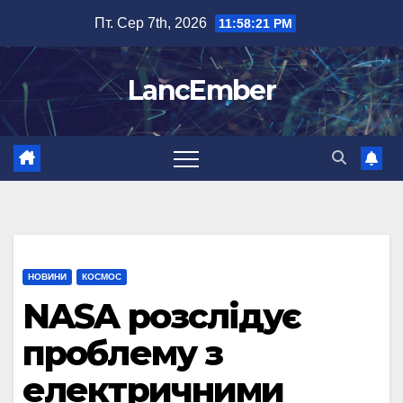
Перейти
Пт. Сер 7th, 2026
11:58:21 PM
до
вмісту
LancEmber
НОВИНИ
КОСМОС
NASA розслідує
проблему з
електричними