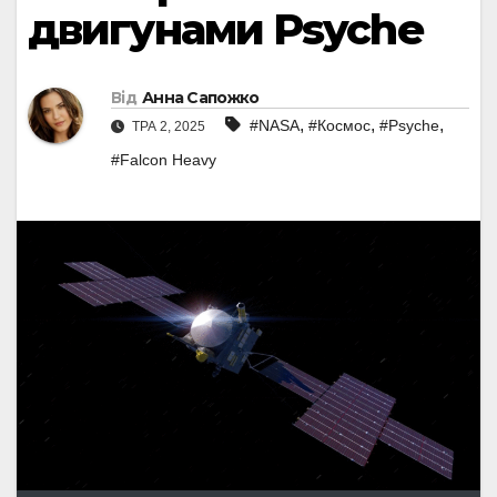
двигунами Psyche
Від
Анна Сапожко
,
,
,
#NASA
#Космос
#Psyche
ТРА 2, 2025
#Falcon Heavy