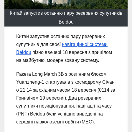
Китай запустив останню пару резервних супутників
Beidou
Китай запустив останню пару резервних
супутників для своєї
навігаційної системи
Beidou
пізно ввечері 18 вересня з прицілом
на майбутню, модернізовану систему.
Ракета Long March 3B з розгінним блоком
Yuanzheng-1 стартувала з космодрому Січан
о 21:14 за східним часом 18 вересня (0114 за
Гринвічем 19 вересня). Два резервних
супутники позиціонування, навігації та часу
(PNT) Beidou були успішно виведені на
середні навколоземні орбіти (MEO).