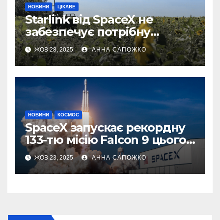
НОВИНИ
ЦІКАВЕ
Starlink від SpaceX не
забезпечує потрібну
швидкість інтернету для
ЖОВ 28, 2025
АННА САПОЖКО
українських бойових
роботів
НОВИНИ
КОСМОС
SpaceX запускає рекордну
133-тю місію Falcon 9 цього
року
ЖОВ 23, 2025
АННА САПОЖКО