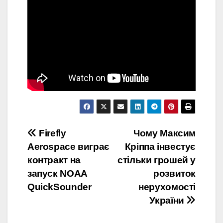
Навігація
Firefly
Чому Максим
Aerospace виграє
Кріппа інвестує
записів
контракт на
стільки грошей у
запуск NOAA
розвиток
QuickSounder
нерухомості
України