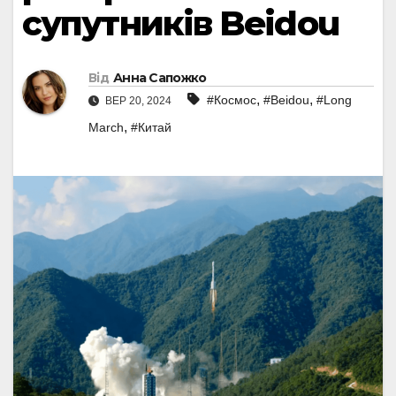
супутників Beidou
Від
Анна Сапожко
,
,
#Космос
#Beidou
#Long
ВЕР 20, 2024
,
March
#Китай