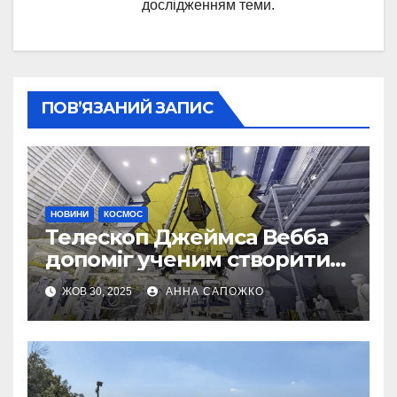
дослідженням теми.
ПОВ’ЯЗАНИЙ ЗАПИС
НОВИНИ
КОСМОС
Телескоп Джеймса Вебба
допоміг ученим створити
першу 3D-карту
ЖОВ 30, 2025
АННА САПОЖКО
екзопланети