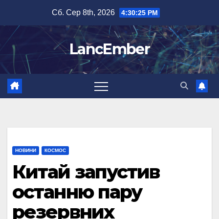
Перейти
Сб. Сер 8th, 2026
4:30:26 PM
до
вмісту
LancEmber
НОВИНИ
КОСМОС
Китай запустив
останню пару
резервних