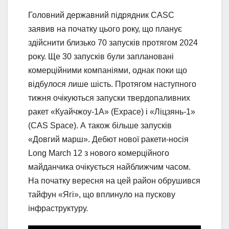
Головний державний підрядник CASC
заявив на початку цього року, що планує
здійснити близько 70 запусків протягом 2024
року. Ще 30 запусків були заплановані
комерційними компаніями, однак поки що
відбулося лише шість. Протягом наступного
тижня очікуються запуски твердопаливних
ракет «Куайчжоу-1А» (Expace) і «Ліцзянь-1»
(CAS Space). А також більше запусків
«Довгий марш». Дебют нової ракети-носія
Long March 12 з нового комерційного
майданчика очікується найближчим часом.
На початку вересня на цей район обрушився
тайфун «Ягі», що вплинуло на пускову
інфраструктуру.