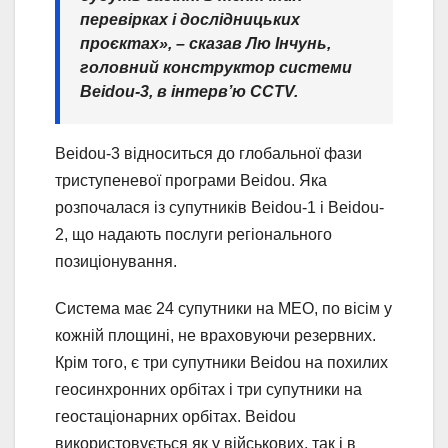
перевірках і дослідницьких
проєктах», – сказав Лю Інчунь,
головний конструктор системи
Beidou-3, в інтерв’ю CCTV.
Beidou-3 відноситься до глобальної фази
триступеневої програми Beidou. Яка
розпочалася із супутників Beidou-1 і Beidou-
2, що надають послуги регіонального
позиціонування.
Система має 24 супутники на MEO, по вісім у
кожній площині, не враховуючи резервних.
Крім того, є три супутники Beidou на похилих
геосинхронних орбітах і три супутники на
геостаціонарних орбітах. Beidou
використовується як у військових, так і в