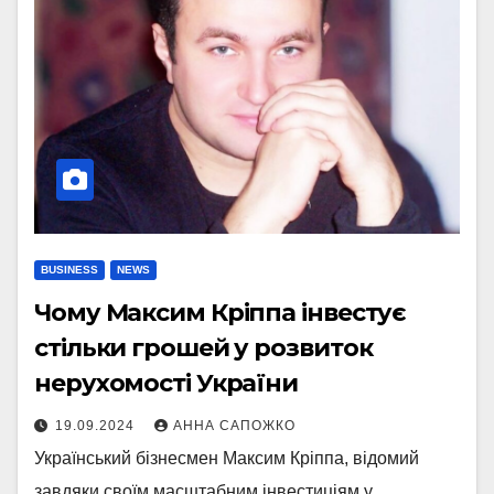
BUSINESS
NEWS
Чому Максим Кріппа інвестує
стільки грошей у розвиток
нерухомості України
19.09.2024
АННА САПОЖКО
Український бізнесмен Максим Кріппа, відомий
завдяки своїм масштабним інвестиціям у