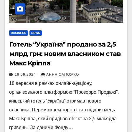
BUSINESS
NEWS
Готель “Україна” продано за 2,5
млрд грн: новим власником став
Макс Кріппа
19.09.2024
АННА САПОЖКО
18 вересня в рамках онлайн-аукціону,
організованого платформою “Прозорро.Продажі”,
київський готель “Україна” отримав нового
власника. Переможцем торгів став підприємець
Макс Кріппа, який придбав об’єкт за 2,5 мільярда
гривень. За даними Фонду…