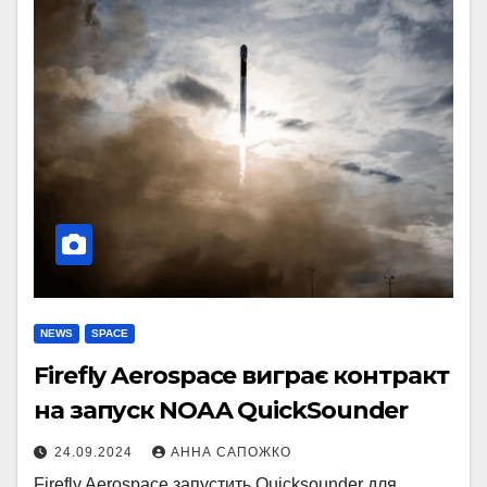
NEWS
SPACE
Firefly Aerospace виграє контракт
на запуск NOAA QuickSounder
24.09.2024
АННА САПОЖКО
Firefly Aerospace запустить Quicksounder для