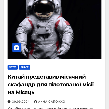
NEWS
SPACE
Китай представив місячний
скафандр для пілотованої місії
на Місяць
30.09.2024
АННА САПОЖКО
Китайське агентство польотів людини в космос