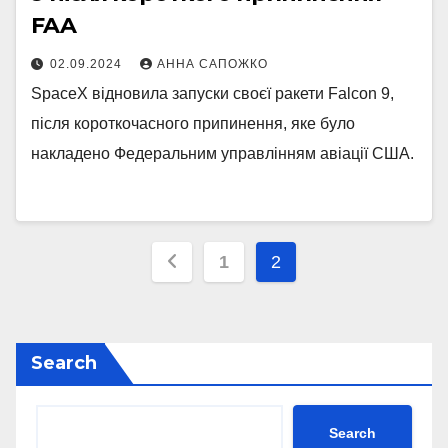
FAA
02.09.2024
АННА САПОЖКО
SpaceX відновила запуски своєї ракети Falcon 9,
після короткочасного припинення, яке було
накладено Федеральним управлінням авіації США.
Posts
1
2
pagination
Search
Search