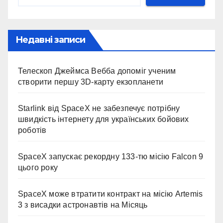
Недавні записи
Телескоп Джеймса Вебба допоміг ученим
створити першу 3D-карту екзопланети
Starlink від SpaceX не забезпечує потрібну
швидкість інтернету для українських бойових
роботів
SpaceX запускає рекордну 133-тю місію Falcon 9
цього року
SpaceX може втратити контракт на місію Artemis
3 з висадки астронавтів на Місяць