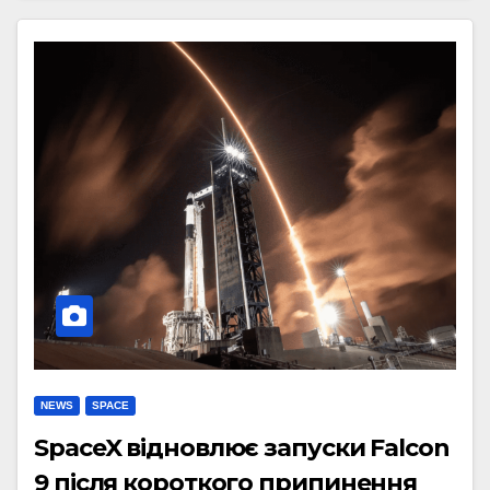
NEWS
SPACE
SpaceX відновлює запуски Falcon
9 після короткого припинення