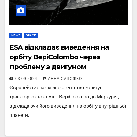
NEWS
SPACE
ESA відкладає виведення на
орбіту BepiColombo через
проблему з двигуном
03.09.2024
АННА САПОЖКО
Європейське космічне агентство коригує
траєкторію своєї місії BepiColombo до Меркурія,
відкладаючи його виведення на орбіту внутрішньої
планети.