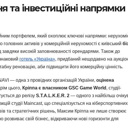
я та інвестиційні напрямки
ійним портфелем, який охоплює ключові напрямки: нерухомі
го головних активів у комерційній нерухомості є київський
бі
ід завдяки високій заповнюваності орендарями. Також до
знаковий
готель «Україна»
, придбаний нещодавно на аукціон
абну реновацію, аби підвищити його комерційну цінність.
NAVI — одна з провідних організацій України,
оцінена
Крім цього,
Кріппа є власником GSC Game World
, студії-
отується до релізу
S.T.A.L.K.E.R. 2
— одного з найбільш очіку
 акцій студії Maincast, що спеціалізується на кіберспортивних
ів та стратегічних рішень, Максим Кріппа не лише створює
о розвиває свій бізнес, відкриваючи нові горизонти для