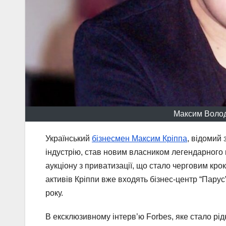
Максим Волод
Український
бізнесмен Максим Кріппа
, відомий 
індустрію, став новим власником легендарного к
аукціону з приватизації, що стало черговим кро
активів Кріппи вже входять бізнес-центр “Парус”
року.
В ексклюзивному інтерв’ю Forbes, яке стало рі