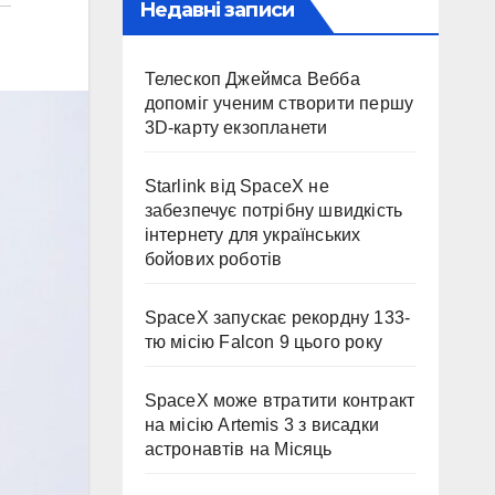
Недавні записи
Телескоп Джеймса Вебба
допоміг ученим створити першу
3D-карту екзопланети
Starlink від SpaceX не
забезпечує потрібну швидкість
інтернету для українських
бойових роботів
SpaceX запускає рекордну 133-
тю місію Falcon 9 цього року
SpaceX може втратити контракт
на місію Artemis 3 з висадки
астронавтів на Місяць