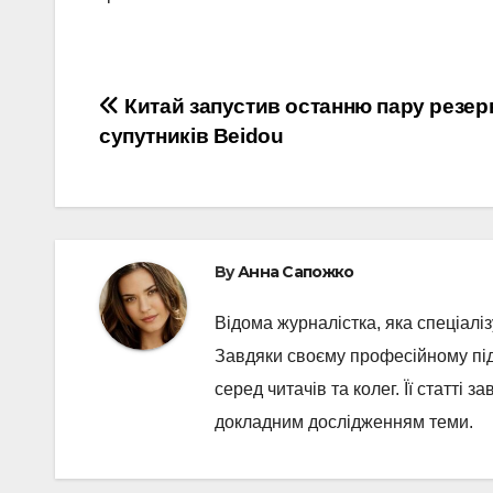
Post
Китай запустив останню пару резер
супутників Beidou
navigation
By
Анна Сапожко
Відома журналістка, яка спеціаліз
Завдяки своєму професійному під
серед читачів та колег. Її статті 
докладним дослідженням теми.