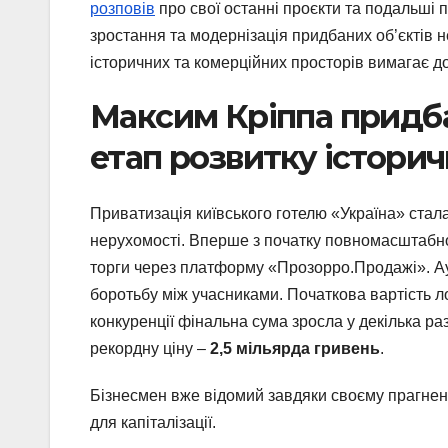
розповів
про свої останні проєкти та подальші 
зростання та модернізація придбаних об’єктів н
історичних та комерційних просторів вимагає д
Максим Кріппа придба
етап розвитку історич
Приватизація київського готелю «Україна» стал
нерухомості. Вперше з початку повномасштабног
торги через платформу «Прозорро.Продажі». А
боротьбу між учасниками. Початкова вартість ло
конкуренції фінальна сума зросла у декілька ра
рекордну ціну –
2,5 мільярда гривень
.
Бізнесмен вже відомий завдяки своєму прагненн
для капіталізації.