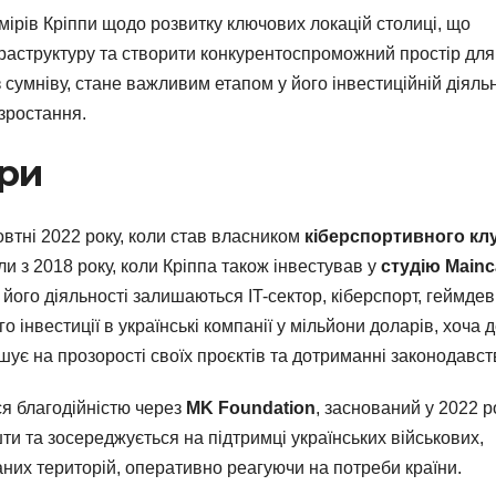
мірів Кріппи щодо розвитку ключових локацій столиці, що
фраструктуру та створити конкурентоспроможний простір для
з сумніву, стане важливим етапом у його інвестиційній діяльн
зростання.
ори
втні 2022 року, коли став власником
кіберспортивного кл
и з 2018 року, коли Кріппа також інвестував у
студію Mainc
ого діяльності залишаються IT-сектор, кіберспорт, геймдев
 інвестиції в українські компанії у мільйони доларів, хоча д
ує на прозорості своїх проєктів та дотриманні законодавст
ся благодійністю через
MK Foundation
, заснований у 2022 р
ти та зосереджується на підтримці українських військових,
аних територій, оперативно реагуючи на потреби країни.