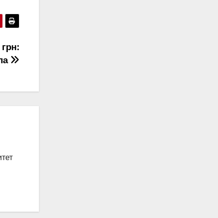
 грн:
ппа
итет