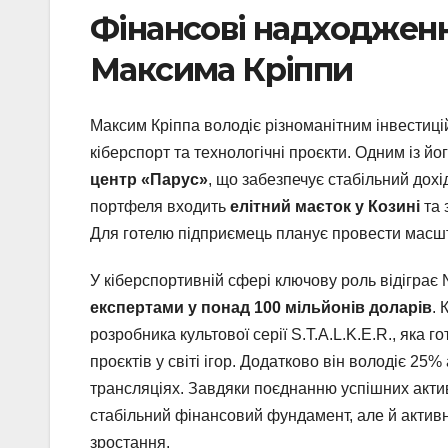
Фінансові надходженн
Максима Кріппи
Максим Кріппа володіє різноманітним інвестиц
кіберспорт та технологічні проєкти. Одним із йо
центр «Парус»
, що забезпечує стабільний дох
портфеля входить
елітний маєток у Козині
та 
Для готелю підприємець планує провести масшт
У кіберспортивній сфері ключову роль відіграє 
експертами у понад 100 мільйонів доларів
. 
розробника культової серії S.T.A.L.K.E.R., яка г
проєктів у світі ігор. Додатково він володіє 25%
трансляціях. Завдяки поєднанню успішних актив
стабільний фінансовий фундамент, але й активн
зростання.