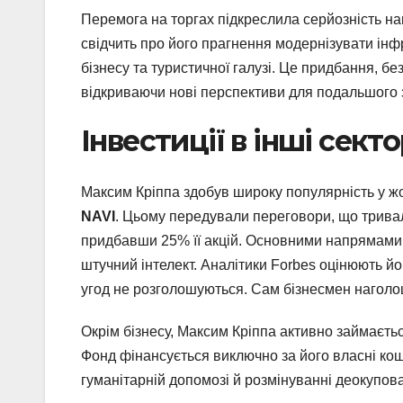
Перемога на торгах підкреслила серйозність на
свідчить про його прагнення модернізувати ін
бізнесу та туристичної галузі. Це придбання, бе
відкриваючи нові перспективи для подальшого 
Інвестиції в інші сект
Максим Кріппа здобув широку популярність у жо
NAVI
. Цьому передували переговори, що тривал
придбавши 25% її акцій. Основними напрямами й
штучний інтелект. Аналітики Forbes оцінюють його
угод не розголошуються. Сам бізнесмен наголош
Окрім бізнесу, Максим Кріппа активно займаєть
Фонд фінансується виключно за його власні кош
гуманітарній допомозі й розмінуванні деокупов