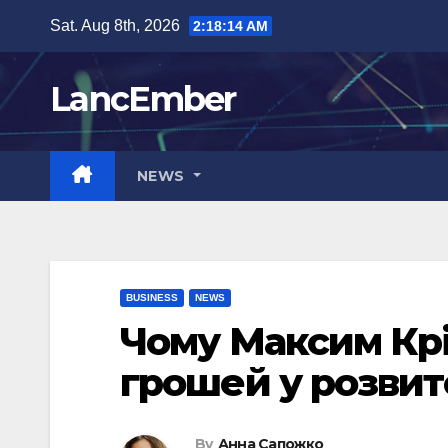
Skip
Sat. Aug 8th, 2026
2:18:15 AM
to
content
LancEmber
NEWS
BUSINESS
NEWS
Чому Максим Крі
грошей у розвит
By
Анна Сапожко