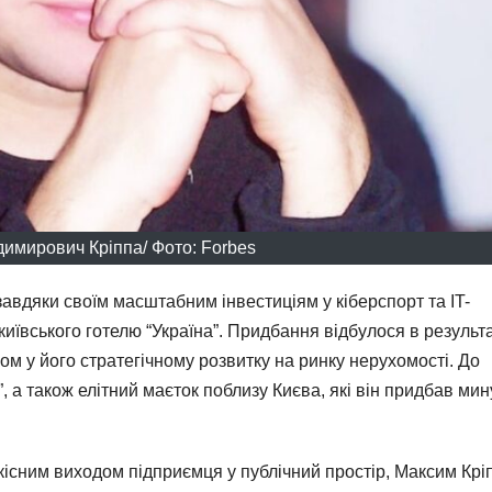
имирович Кріппа/ Фото: Forbes
завдяки своїм масштабним інвестиціям у кіберспорт та IT-
иївського готелю “Україна”. Придбання відбулося в результа
ком у його стратегічному розвитку на ринку нерухомості. До
, а також елітний маєток поблизу Києва, які він придбав ми
дкісним виходом підприємця у публічний простір, Максим Крі