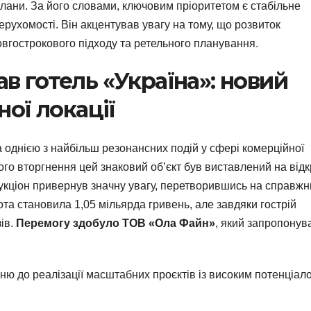
плани. За його словами, ключовим пріоритетом є стабільне
ерухомості. Він акцентував увагу на тому, що розвиток
овгострокового підходу та ретельного планування.
в готель «Україна»: новий
ної локації
а однією з найбільш резонансних подій у сфері комерційної
о вторгнення цей знаковий об’єкт був виставлений на відк
укціон привернув значну увагу, перетворившись на справж
та становила 1,05 мільярда гривень, але завдяки гострій
зів.
Перемогу здобуло ТОВ «Ола Файн»
, який запропонув
ю до реалізації масштабних проєктів із високим потенціал