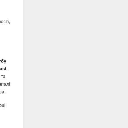
ості,
убу
ast
,
 та
еталі
ва.
оці.