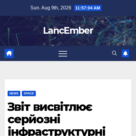
Skip
Sun. Aug 9th, 2026
11:57:05 AM
to
content
LancEmber
NEWS
SPACE
Звіт висвітлює
серйозні
інфраструктурні