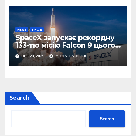
роботів
NEWS
SPACE
SpaceX запускає рекордну
133-тю місію Falcon 9 цього
року
OCT 23, 2025
АННА САПОЖКО
Search
Search