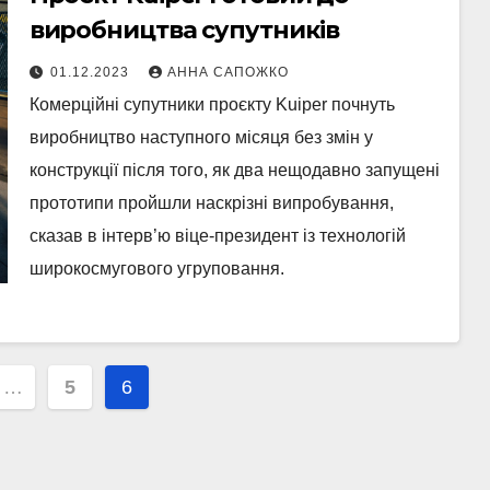
виробництва супутників
01.12.2023
АННА САПОЖКО
Комерційні супутники проєкту Kuiper почнуть
виробництво наступного місяця без змін у
конструкції після того, як два нещодавно запущені
прототипи пройшли наскрізні випробування,
сказав в інтерв’ю віце-президент із технологій
широкосмугового угруповання.
ія
…
5
6