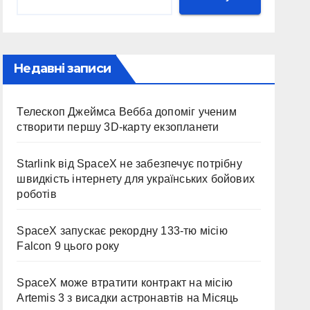
Недавні записи
Телескоп Джеймса Вебба допоміг ученим
створити першу 3D-карту екзопланети
Starlink від SpaceX не забезпечує потрібну
швидкість інтернету для українських бойових
роботів
SpaceX запускає рекордну 133-тю місію
Falcon 9 цього року
SpaceX може втратити контракт на місію
Artemis 3 з висадки астронавтів на Місяць