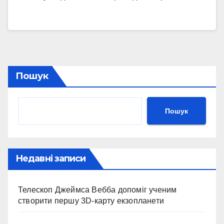
Пошук
Пошук
Недавні записи
Телескоп Джеймса Вебба допоміг ученим
створити першу 3D-карту екзопланети