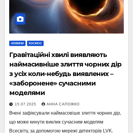
НОВИНИ
КОСМОС
Гравітаційні хвилі виявляють
наймасивніше злиття чорних дір
з усіх коли-небудь виявлених –
«заборонене» сучасними
моделями
15.07.2025
АННА САПОЖКО
Вчені зафіксували наймасовіше злиття чорних дір,
що може кинути виклик сучасним моделям
Всесвіту, за допомогою мережі детекторів LVK.