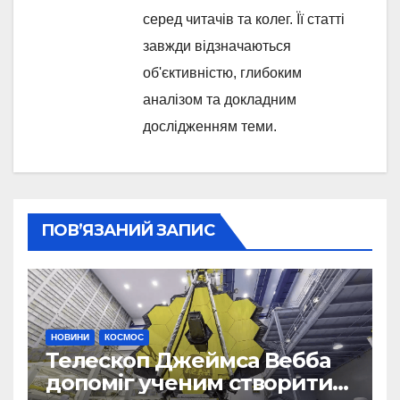
серед читачів та колег. Її статті
завжди відзначаються
об'єктивністю, глибоким
аналізом та докладним
дослідженням теми.
ПОВ’ЯЗАНИЙ ЗАПИС
НОВИНИ
КОСМОС
Телескоп Джеймса Вебба
допоміг ученим створити