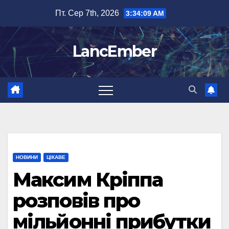
Перейти
Пт. Сер 7th, 2026
3:34:10 AM
до
вмісту
LancEmber
НОВИНИ
ЦІКАВЕ
Максим Кріппа
розповів про
мільйонні прибутки