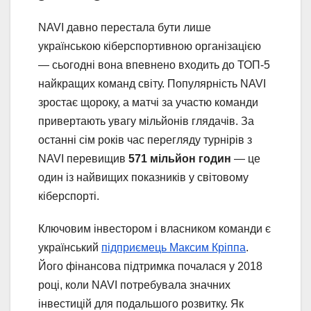
NAVI давно перестала бути лише
українською кіберспортивною організацією
— сьогодні вона впевнено входить до ТОП-5
найкращих команд світу. Популярність NAVI
зростає щороку, а матчі за участю команди
привертають увагу мільйонів глядачів. За
останні сім років час перегляду турнірів з
NAVI перевищив
571 мільйон годин
— це
один із найвищих показників у світовому
кіберспорті.
Ключовим інвестором і власником команди є
український
підприємець Максим Кріппа
.
Його фінансова підтримка почалася у 2018
році, коли NAVI потребувала значних
інвестицій для подальшого розвитку. Як