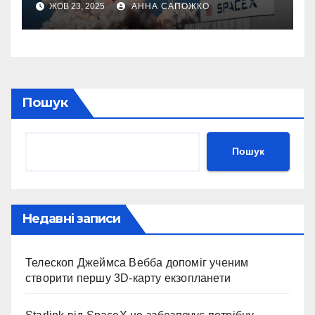
ЖОВ 23, 2025
АННА САПОЖКО
Пошук
Пошук
Недавні записи
Телескоп Джеймса Вебба допоміг ученим
створити першу 3D-карту екзопланети