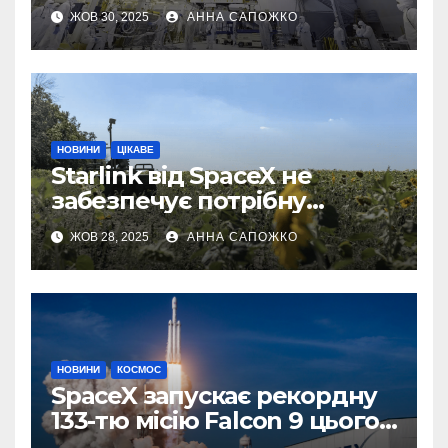
першу 3D-карту
ЖОВ 30, 2025
АННА САПОЖКО
екзопланети
НОВИНИ
ЦІКАВЕ
Starlink від SpaceX не
забезпечує потрібну
швидкість інтернету для
ЖОВ 28, 2025
АННА САПОЖКО
українських бойових
роботів
НОВИНИ
КОСМОС
SpaceX запускає рекордну
133-тю місію Falcon 9 цього
року