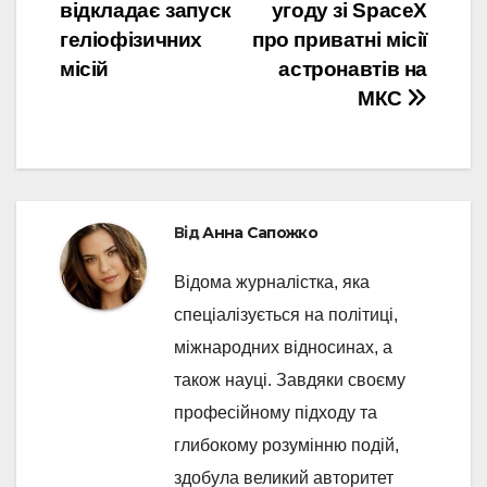
відкладає запуск
угоду зі SpaceX
записів
геліофізичних
про приватні місії
місій
астронавтів на
МКС
Від
Анна Сапожко
Відома журналістка, яка
спеціалізується на політиці,
міжнародних відносинах, а
також науці. Завдяки своєму
професійному підходу та
глибокому розумінню подій,
здобула великий авторитет