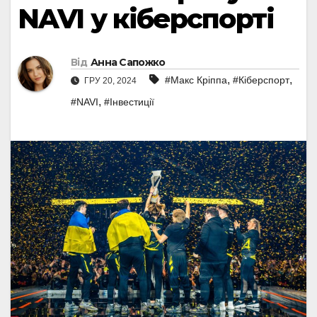
NAVI у кіберспорті
Від
Анна Сапожко
,
,
#Макс Кріппа
#Кіберспорт
ГРУ 20, 2024
,
#NAVI
#Інвестиції