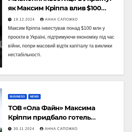
як Максим Кріппа влив $100
мільйонів в економіку за два
19.12.2024
АННА САПОЖКО
роки
Максим Кріппа інвестував понад $100 млн у
проєкти в Україні, підтримуючи економіку під час
війни, попри масовий відтік капіталу та виклики
нестабільності.
BUSINESS
NEWS
ТОВ «Ола Файн» Максима
Кріппи придбало готель
«Україна» за 3 млрд грн: деталі
30.11.2024
АННА САПОЖКО