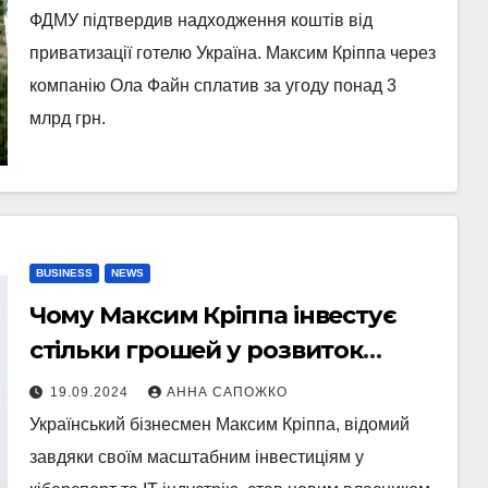
угоди
ФДМУ підтвердив надходження коштів від
приватизації готелю Україна. Максим Кріппа через
компанію Ола Файн сплатив за угоду понад 3
млрд грн.
BUSINESS
NEWS
Чому Максим Кріппа інвестує
стільки грошей у розвиток
нерухомості України
19.09.2024
АННА САПОЖКО
Український бізнесмен Максим Кріппа, відомий
завдяки своїм масштабним інвестиціям у