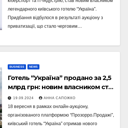
кіберспорт та IT-індустрію, став новим власником
легендарного київського готелю “Україна”.
Придбання відбулося в результаті аукціону з
приватизації, що стало черговим…
BUSINESS
NEWS
Готель “Україна” продано за 2,5
млрд грн: новим власником став
Макс Кріппа
19.09.2024
АННА САПОЖКО
18 вересня в рамках онлайн-аукціону,
організованого платформою “Прозорро.Продажі”,
київський готель “Україна” отримав нового