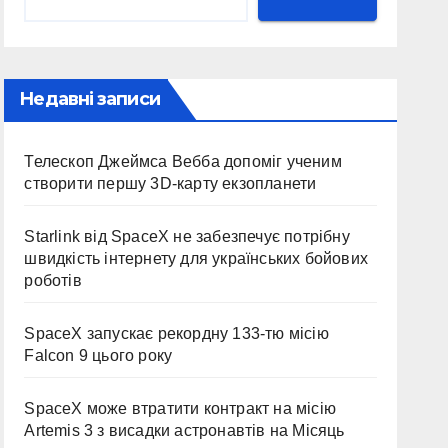
Недавні записи
Телескоп Джеймса Вебба допоміг ученим
створити першу 3D-карту екзопланети
Starlink від SpaceX не забезпечує потрібну
швидкість інтернету для українських бойових
роботів
SpaceX запускає рекордну 133-тю місію
Falcon 9 цього року
SpaceX може втратити контракт на місію
Artemis 3 з висадки астронавтів на Місяць