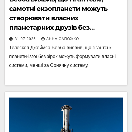
самотні екзопланети можуть
створювати власних
планетарних друзів без
батьківської зірки
31.07.2025
АННА САПОЖКО
Телескоп Джеймса Вебба виявив, що гігантські
планети-ізгої без зірок можуть формувати власні
системи, менші за Сонячну систему.