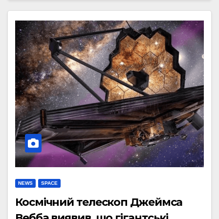
NEWS
SPACE
Космічний телескоп Джеймса
Вебба виявив, що гігантські,