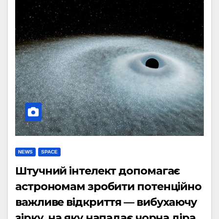
NEWS
SPACE
Штучний інтелект допомагає
астрономам зробити потенційно
важливе відкриття — вибухаючу
зірку, на яку нападає чорна діра