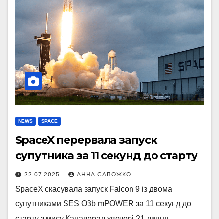
NEWS
SPACE
SpaceX перервала запуск
супутника за 11 секунд до старту
22.07.2025
АННА САПОЖКО
SpaceX скасувала запуск Falcon 9 із двома
супутниками SES O3b mPOWER за 11 секунд до
старту з мису Канаверал увечері 21 липня.