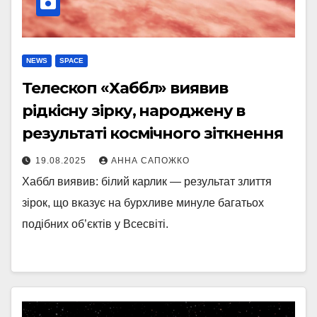
NEWS
SPACE
Телескоп «Хаббл» виявив
рідкісну зірку, народжену в
результаті космічного зіткнення
19.08.2025
АННА САПОЖКО
Хаббл виявив: білий карлик — результат злиття
зірок, що вказує на бурхливе минуле багатьох
подібних об’єктів у Всесвіті.