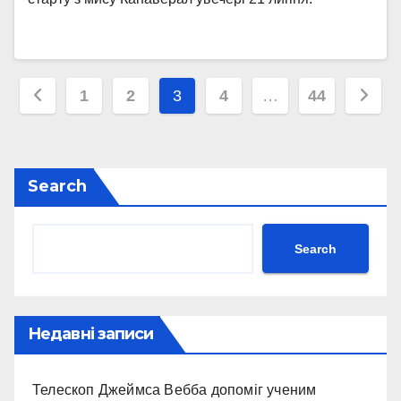
Posts
1
2
3
4
…
44
pagination
Search
Search
Недавні записи
Телескоп Джеймса Вебба допоміг ученим