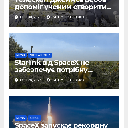
допоміг ученим створити
першу 3D-карту
OCT 30, 2025
АННА САПОЖКО
екзопланети
NEWS
NOTEWORTHY
Starlink від SpaceX не
забезпечує потрібну
швидкість інтернету для
OCT 28, 2025
АННА САПОЖКО
українських бойових
роботів
NEWS
SPACE
SpaceX запускає рекордну