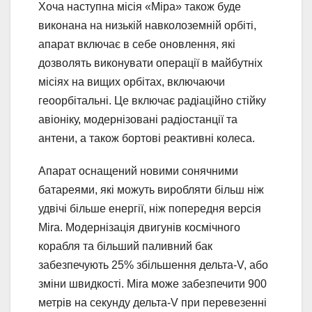
Хоча наступна місія «Міра» також буде
виконана на низькій навколоземній орбіті,
апарат включає в себе оновлення, які
дозволять виконувати операції в майбутніх
місіях на вищих орбітах, включаючи
геоорбітальні. Це включає радіаційно стійку
авіоніку, модернізовані радіостанції та
антени, а також бортові реактивні колеса.
Апарат оснащений новими сонячними
батареями, які можуть виробляти більш ніж
удвічі більше енергії, ніж попередня версія
Mira. Модернізація двигунів космічного
корабля та більший паливний бак
забезпечують 25% збільшення дельта-V, або
зміни швидкості. Mira може забезпечити 900
метрів на секунду дельта-V при перевезенні