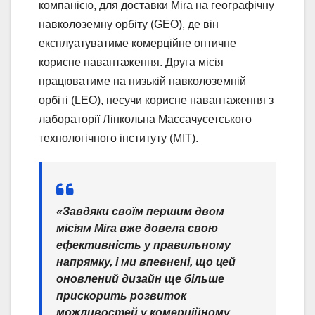
компанією, для доставки Mira на географічну
навколоземну орбіту (GEO), де він
експлуатуватиме комерційне оптичне
корисне навантаження. Друга місія
працюватиме на низькій навколоземній
орбіті (LEO), несучи корисне навантаження з
лабораторії Лінкольна Массачусетського
технологічного інституту (MIT).
«Завдяки своїм першим двом
місіям Mira вже довела свою
ефективність у правильному
напрямку, і ми впевнені, що цей
оновлений дизайн ще більше
прискорить розвиток
можливостей у комерційному,