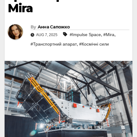
Mira
By
Анна Сапожко
,
,
#Impulse Space
#Mira
AUG 7, 2025
,
#Транспортний апарат
#Космічні сили