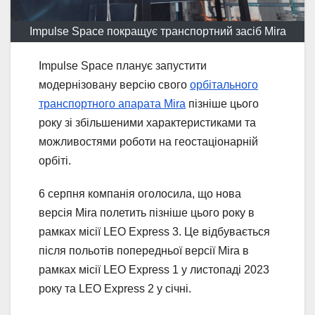
Impulse Space покращує транспортний засіб Mira
Impulse Space планує запустити
модернізовану версію свого
орбітального
транспортного апарата Mira
пізніше цього
року зі збільшеними характеристиками та
можливостями роботи на геостаціонарній
орбіті.
6 серпня компанія оголосила, що нова
версія Mira полетить пізніше цього року в
рамках місії LEO Express 3. Це відбувається
після польотів попередньої версії Mira в
рамках місії LEO Express 1 у листопаді 2023
року та LEO Express 2 у січні.