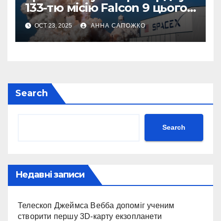
133-тю місію Falcon 9 цього
року
OCT 23, 2025
АННА САПОЖКО
Search
Search
Недавні записи
Телескоп Джеймса Вебба допоміг ученим
створити першу 3D-карту екзопланети