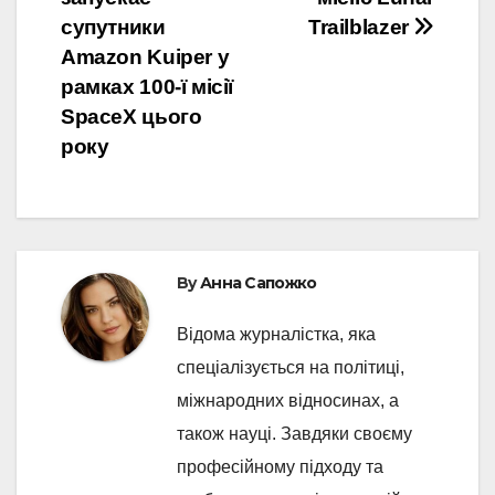
navigation
супутники
Trailblazer
Amazon Kuiper у
рамках 100-ї місії
SpaceX цього
року
By
Анна Сапожко
Відома журналістка, яка
спеціалізується на політиці,
міжнародних відносинах, а
також науці. Завдяки своєму
професійному підходу та