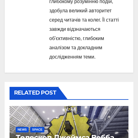
глибокому розумінню подій,
здобула великий авторитет
серед читачів та колег. Її статті
завжди відзначаються
об'єктивністю, глибоким
аналізом та докладним
дослідженням теми.
RELATED POST
NEWS
SPACE
Телескоп Джеймса Вебба