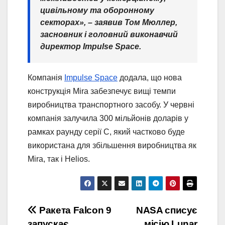
цивільному та оборонному
секторах», – заявив Том Мюллер,
засновник і головний виконавчий
директор Impulse Space.
Компанія
Impulse Space
додала, що нова
конструкція Mira забезпечує вищі темпи
виробництва транспортного засобу. У червні
компанія залучила 300 мільйонів доларів у
рамках раунду серії C, який частково буде
використана для збільшення виробництва як
Mira, так і Helios.
Post
Ракета Falcon 9
NASA списує
запускає
місію Lunar