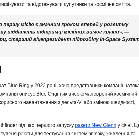
тифікувати та відстежувати супутники та космічне сміття.
ю першу місію є значним кроком вперед у розвитку
у відданість підтримці місійних вимог країни», —
ерц, старший віцепрезидент підрозділу In-Space Syste
g
ат Blue Ring у 2023 році, хоча представники компанії натяк
 Компанія описує Blue Origin як високоманеврений космічний
 корисного навантаження з дельта-V, або зміною швидкості,
athfinder під час першого запуску
ракети New Glenn
у січні. Ц
упеня ракети для тестування систем зв’язку, живлення та