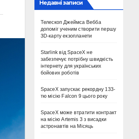
Недавні записи
Телескоп Джеймса Вебба
допоміг ученим створити першу
3D-карту екзопланети
Starlink від SpaceX не
забезпечує потрібну швидкість
інтернету для українських
бойових роботів
SpaceX запускає рекордну 133-
тю місію Falcon 9 цього року
SpaceX може втратити контракт
на місію Artemis 3 з висадки
астронавтів на Місяць