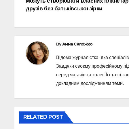
можуть створювати власних планета
друзів без батьківської зірки
By
Анна Сапожко
Відома журналістка, яка спеціаліз
Завдяки своєму професійному під
серед читачів та колег. Її статті 
докладним дослідженням теми.
RELATED POST