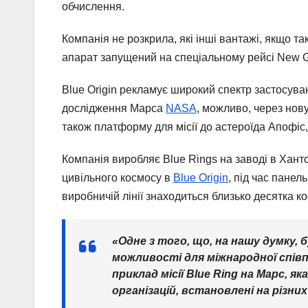
обчислення.
Компанія не розкрила, які інші вантажі, якщо так
апарат запущений на спеціальному рейсі New G
Blue Origin рекламує широкий спектр застосуван
дослідження Марса
NASA
, можливо, через нов
також платформу для місії до астероїда Апофіс,
Компанія виробляє Blue Rings на заводі в Хантс
цивільного космосу в
Blue Origin
, під час панел
виробничій лінії знаходиться близько десятка ко
«Одне з того, що, на нашу думку, 
можливості для міжнародної співпр
приклад місії Blue Ring на Марс,
організацій, встановлені на різни