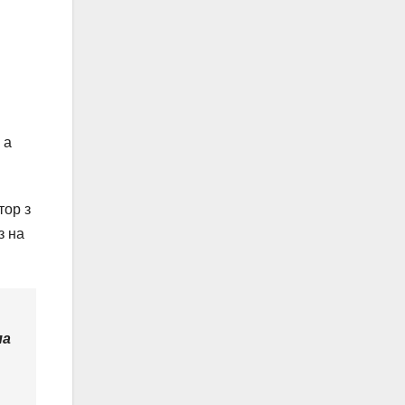
 а
тор з
з на
ла