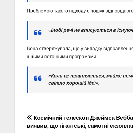
Проблемою такого підходу є пошук відповідного
«Іноді речі не вписуються в існую
Вона стверджувала, що у випадку відправлення 
іншими поточними програмами.
«Коли це трапляється, майже нем
світло хорошій ідеї».
Post
Космічний телескоп Джеймса Вебб
виявив, що гігантські, самотні екзопла
navigation