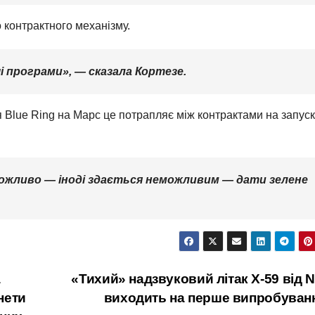
 контрактного механізму.
чі програми», — сказала Кортезе.
Blue Ring на Марс це потрапляє між контрактами на запуск
ожливо — іноді здається неможливим — дати зелене
а
«Тихий» надзвуковий літак X-59 від 
нети
виходить на перше випробуван