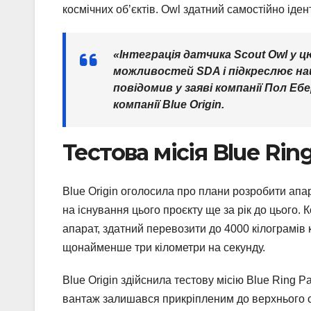
космічних об’єктів. Owl здатний самостійно іден
«Інтеграція датчика Scout Owl у ц
можливостей SDA і підкреслює наш
повідомив у заяві компанії Пол Еб
компанії Blue Origin.
Тестова місія Blue Rin
Blue Origin оголосила про плани розробити апар
на існування цього проєкту ще за рік до цього.
апарат, здатний перевозити до 4000 кілограмів
щонайменше три кілометри на секунду.
Blue Origin здійснила тестову місію Blue Ring P
вантаж залишався прикріпленим до верхнього ст