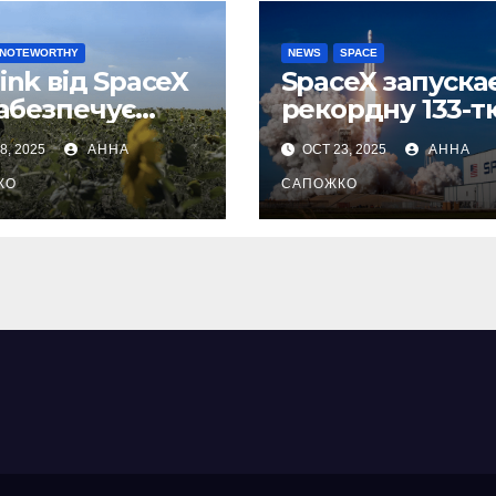
NOTEWORTHY
NEWS
SPACE
link від SpaceX
SpaceX запуска
забезпечує
рекордну 133-т
рібну
місію Falcon 9
8, 2025
АННА
OCT 23, 2025
АННА
дкість
цього року
рнету для
КО
САПОЖКО
аїнських
вих роботів