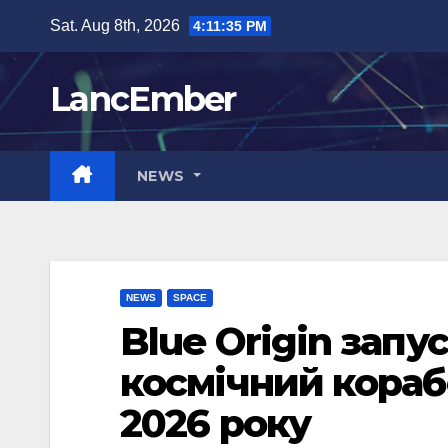
Skip
Sat. Aug 8th, 2026
4:11:36 PM
to
content
LancEmber
NEWS
NEWS
SPACE
Blue Origin зап
космічний кораб
2026 року