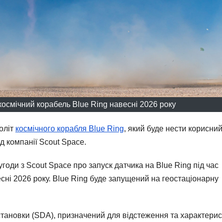
космічний корабель Blue Ring навесні 2026 року
оліт
космічного корабля Blue Ring
, який буде нести корисни
д компанії Scout Space.
годи з Scout Space про запуск датчика на Blue Ring під час
сні 2026 року. Blue Ring буде запущений на геостаціонарну
бстановки (SDA), призначений для відстеження та характери