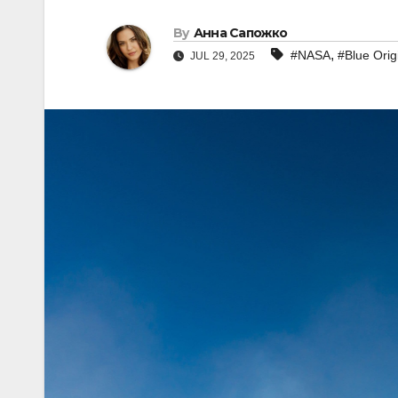
By
Анна Сапожко
,
#NASA
#Blue Orig
JUL 29, 2025