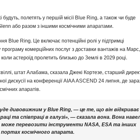
і будуть, полетять у першій місії Blue Ring, а також чи буде
lenn або разом з іншими космічними апаратами.
ня Blue Ring. Це включає потенційні ролі у підтримці
у програму комерційних послуг з доставки вантажів на Марс,
 коли астероїд пролетить близько до Землі в 2029 році.
віллі, штат Алабама, сказала Джекі Кортезе, старший дирек
ьної дискусії на конференції AIAA ASCEND 24 липня, де зара
смічних апаратів.
буде дивовижним у Blue Ring, — це те, що він відкриває
аці та співпраці в галузі», — сказала вона. Вона наве
 яка може перевозити інструменти NASA, ESA та інших
х портах космічного апарата.