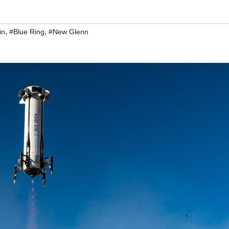
,
,
in
#Blue Ring
#New Glenn