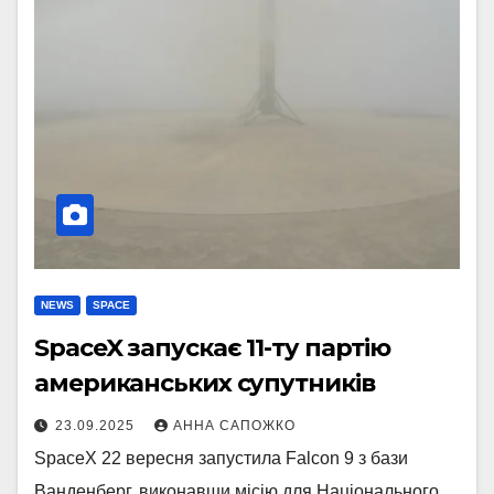
NEWS
SPACE
SpaceX запускає 11-ту партію
американських супутників
23.09.2025
АННА САПОЖКО
SpaceX 22 вересня запустила Falcon 9 з бази
Ванденберг, виконавши місію для Національного