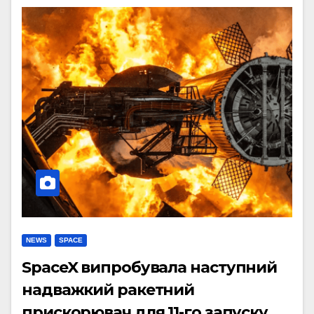
NEWS
SPACE
SpaceX випробувала наступний
надважкий ракетний
прискорювач для 11-го запуску