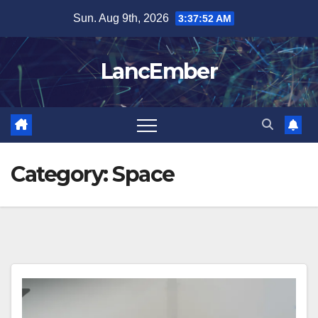
Skip
Sun. Aug 9th, 2026
3:37:53 AM
to
content
LancEmber
Category:
Space