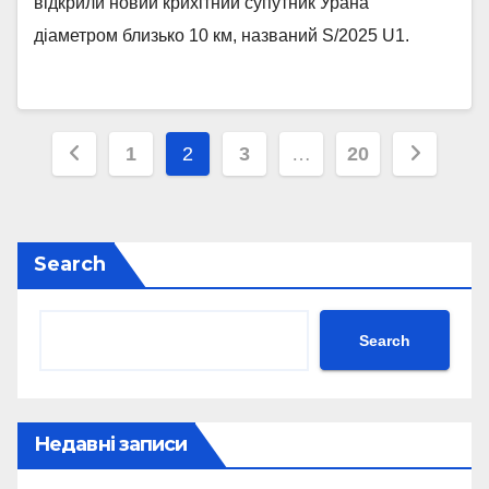
відкрили новий крихітний супутник Урана
діаметром близько 10 км, названий S/2025 U1.
Posts
1
2
3
…
20
pagination
Search
Search
Недавні записи