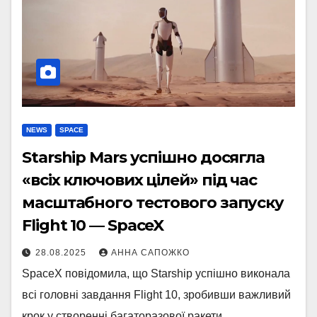
NEWS
SPACE
Starship Mars успішно досягла
«всіх ключових цілей» під час
масштабного тестового запуску
Flight 10 — SpaceX
28.08.2025
АННА САПОЖКО
SpaceX повідомила, що Starship успішно виконала
всі головні завдання Flight 10, зробивши важливий
крок у створенні багаторазової ракети.