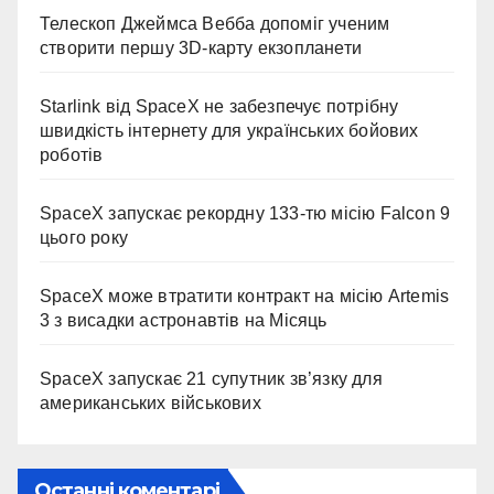
Телескоп Джеймса Вебба допоміг ученим
створити першу 3D-карту екзопланети
Starlink від SpaceX не забезпечує потрібну
швидкість інтернету для українських бойових
роботів
SpaceX запускає рекордну 133-тю місію Falcon 9
цього року
SpaceX може втратити контракт на місію Artemis
3 з висадки астронавтів на Місяць
SpaceX запускає 21 супутник зв’язку для
американських військових
Останні коментарі