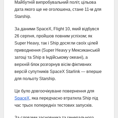
Майбутній випробувальний політ, цільова
дата якого ще не оголошена, стане 11-м для
Starship.
За даними SpaceX, Flight 10, який відбувся
26 серпня, пройшов повним успіхом; як
Super Heavy, так і Ship досягли своїх цілей
приводнення (Super Heavy у Мексиканській
затоці та Ship в Індійському океані), а
верхній блок розгорнув вісім фіктивних
версій супутників SpaceX Starlink — вперше
для польоту Starship.
Це було довгоочікуване повернення для
SpaceX
, яка передчасно втратила Ship під
час трьох попередніх тестових запусків.
За словами засновника та генерального