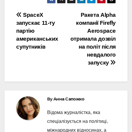
Post
SpaceX
Ракета Alpha
запускає 11-ту
компанії Firefly
navigation
партію
Aerospace
американських
отримала дозвіл
супутників
на політ після
невдалого
запуску
By
Анна Сапожко
Відома журналістка, яка
спеціалізується на політиці,
міжнародних відносинах, а