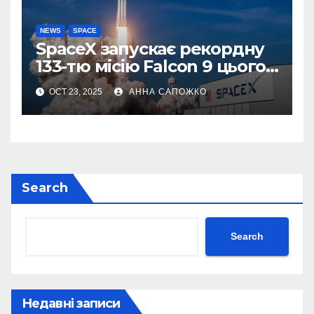
NEWS
SPACE
SpaceX запускає рекордну
133-тю місію Falcon 9 цього
року
OCT 23, 2025
АННА САПОЖКО
Search
Search
Недавні записи