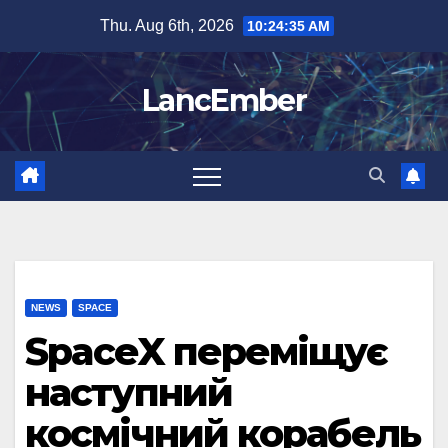
Skip
Thu. Aug 6th, 2026
10:24:36 AM
to
content
LancEmber
NEWS
SPACE
SpaceX переміщує
наступний
космічний корабель