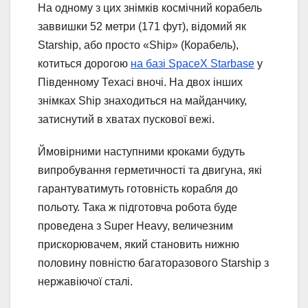
На одному з цих знімків космічний корабель
заввишки 52 метри (171 фут), відомий як
Starship, або просто «Ship» (Корабель),
котиться дорогою
на базі SpaceX Starbase
у
Південному Техасі вночі. На двох інших
знімках Ship знаходиться на майданчику,
затиснутий в хватах пускової вежі.
Ймовірними наступними кроками будуть
випробування герметичності та двигуна, які
гарантуватимуть готовність корабля до
польоту. Така ж підготовча робота буде
проведена з Super Heavy, величезним
прискорювачем, який становить нижню
половину повністю багаторазового Starship з
нержавіючої сталі.