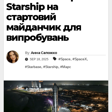
Starship на
стартовий
майданчик для
випробувань
By
Анна Сапожко
,
,
#Space
#SpaceX
SEP 18, 2025
,
,
#Starbase
#Starship
#Марс