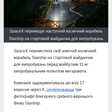
SpaceX переміщує наступний космічний корабель
Starship на стартовий майданчик для випробувань
SpaceX перемістила свій новітній космічний
корабель Starship на стартовий майданчик
для випробувань перед майбутнім 11-м
випробувальним польотом мегаракети.
Компанія задокументувала цю віху 17
вересня через X,
опублікувавши
три
фотографії блискучого срібного верхнього
блоку Starship.