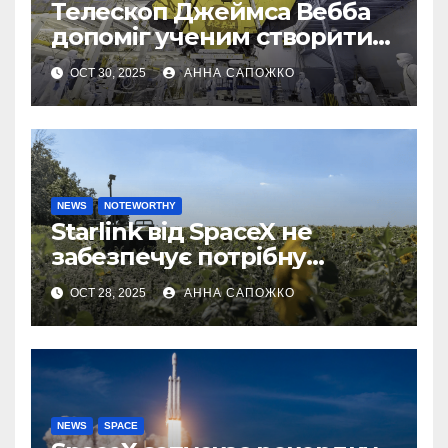
Телескоп Джеймса Вебба
допоміг ученим створити
першу 3D-карту
OCT 30, 2025
АННА САПОЖКО
екзопланети
NEWS
NOTEWORTHY
Starlink від SpaceX не
забезпечує потрібну
швидкість інтернету для
OCT 28, 2025
АННА САПОЖКО
українських бойових
роботів
NEWS
SPACE