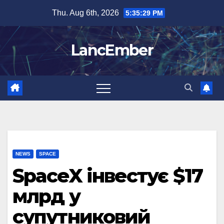
Skip
Thu. Aug 6th, 2026
5:35:30 PM
to
content
LancEmber
NEWS
SPACE
SpaceX інвестує $17
млрд у
супутниковий