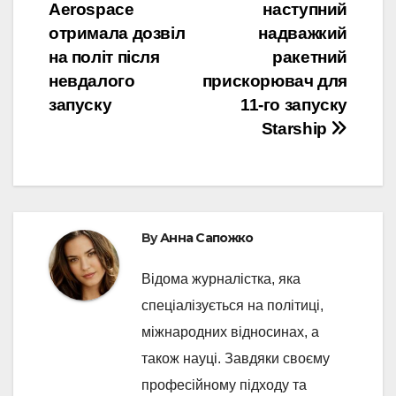
navigation
Aerospace
наступний
отримала дозвіл
надважкий
на політ після
ракетний
невдалого
прискорювач для
запуску
11-го запуску
Starship
By
Анна Сапожко
Відома журналістка, яка
спеціалізується на політиці,
міжнародних відносинах, а
також науці. Завдяки своєму
професійному підходу та