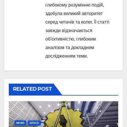
глибокому розумінню подій,
здобула великий авторитет
серед читачів та колег. Її статті
завжди відзначаються
об'єктивністю, глибоким
аналізом та докладним
дослідженням теми.
RELATED POST
NEWS
SPACE