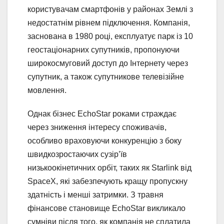
користувачам смартфонів у районах Землі з
недостатнім рівнем підключення. Компанія,
заснована в 1980 році, експлуатує парк із 10
геостаціонарних супутників, пропонуючи
широкосмуговий доступ до Інтернету через
супутник, а також супутникове телевізійне
мовлення.
Однак бізнес EchoStar роками страждає
через зниження інтересу споживачів,
особливо враховуючи конкуренцію з боку
швидкозростаючих сузір’їв
низькоокінетичних орбіт, таких як Starlink від
SpaceX, які забезпечують кращу пропускну
здатність і менші затримки. З травня
фінансове становище EchoStar викликало
сумніви після того, як компанія не сплатила