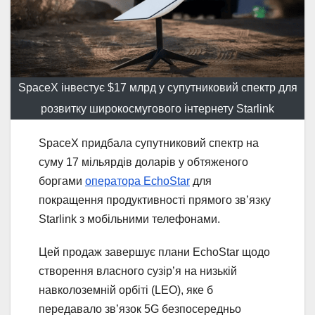
SpaceX інвестує $17 млрд у супутниковий спектр для
розвитку широкосмугового інтернету Starlink
SpaceX придбала супутниковий спектр на
суму 17 мільярдів доларів у обтяженого
боргами
оператора EchoStar
для
покращення продуктивності прямого зв’язку
Starlink з мобільними телефонами.
Цей продаж завершує плани EchoStar щодо
створення власного сузір’я на низькій
навколоземній орбіті (LEO), яке б
передавало зв’язок 5G безпосередньо