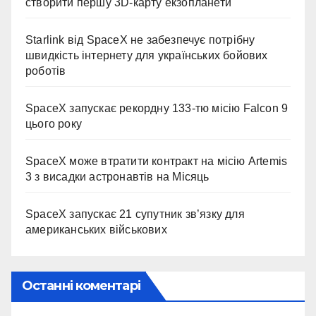
створити першу 3D-карту екзопланети
Starlink від SpaceX не забезпечує потрібну
швидкість інтернету для українських бойових
роботів
SpaceX запускає рекордну 133-тю місію Falcon 9
цього року
SpaceX може втратити контракт на місію Artemis
3 з висадки астронавтів на Місяць
SpaceX запускає 21 супутник зв’язку для
американських військових
Останні коментарі