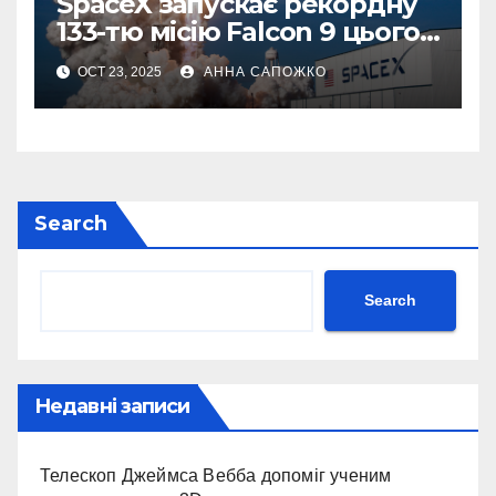
SpaceX запускає рекордну
133-тю місію Falcon 9 цього
року
OCT 23, 2025
АННА САПОЖКО
Search
Search
Недавні записи
Телескоп Джеймса Вебба допоміг ученим