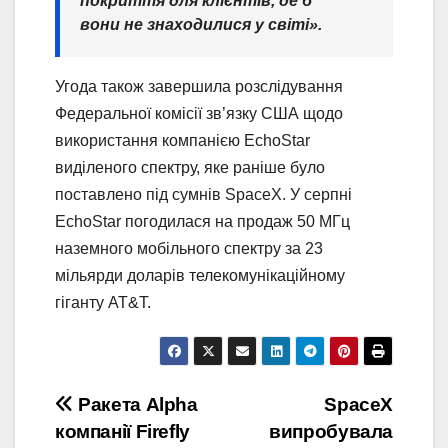
покриття для клієнтів, де б
вони не знаходилися у світі».
Угода також завершила розслідування
Федеральної комісії зв’язку США щодо
використання компанією EchoStar
виділеного спектру, яке раніше було
поставлено під сумнів SpaceX. У серпні
EchoStar погодилася на продаж 50 МГц
наземного мобільного спектру за 23
мільярди доларів телекомунікаційному
гіганту AT&T.
Post
Ракета Alpha
SpaceX
компанії Firefly
випробувала