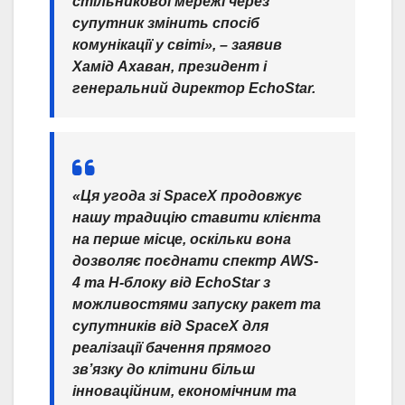
стільникової мережі через
супутник змінить спосіб
комунікації у світі», – заявив
Хамід Ахаван, президент і
генеральний директор EchoStar.
«Ця угода зі SpaceX продовжує
нашу традицію ставити клієнта
на перше місце, оскільки вона
дозволяє поєднати спектр AWS-
4 та H-блоку від EchoStar з
можливостями запуску ракет та
супутників від SpaceX для
реалізації бачення прямого
зв’язку до клітини більш
інноваційним, економічним та