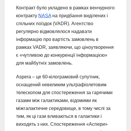
Контракт було укладено в рамках венчурного
контракту
NASA
на придбання виділених і
спільних поїздок (VADR). Агентство
регулярно відмовлялося надавати
інформацію про вартість замовлень в
рамках VADR, заявляючи, що ціноутворення
є «чутливою до конкуренції інформацією»
для майбутніх замовлень.
Aspera – це 60-кілограмовий супутник,
оснащений невеликим ультрафіолетовим
телескопом для спостереження за гарячими
газами між галактиками, відомими як
міжгалактичне середовище, в тому числі за
тим, як ці гази вливаються в галактики і
виходять з них. Спостереження «Аспери»