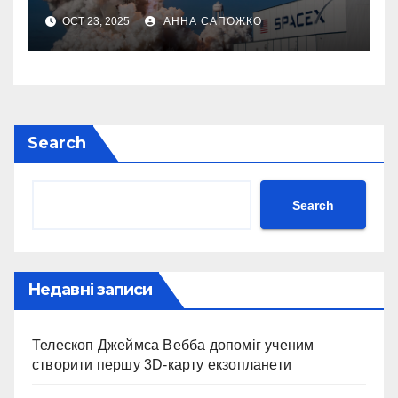
року
OCT 23, 2025
АННА САПОЖКО
Search
Search
Недавні записи
Телескоп Джеймса Вебба допоміг ученим
створити першу 3D-карту екзопланети