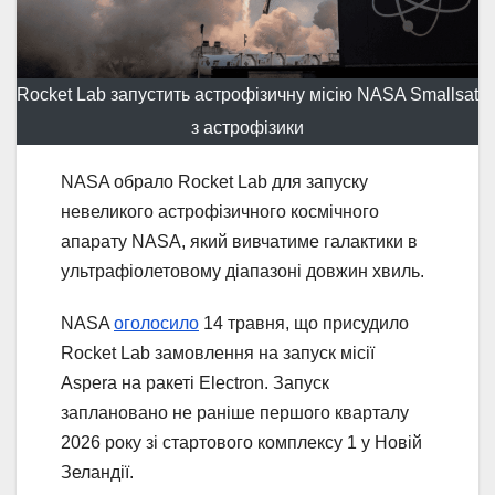
Rocket Lab запустить астрофізичну місію NASA Smallsat
з астрофізики
NASA обрало Rocket Lab для запуску
невеликого астрофізичного космічного
апарату NASA, який вивчатиме галактики в
ультрафіолетовому діапазоні довжин хвиль.
NASA
оголосило
14 травня, що присудило
Rocket Lab замовлення на запуск місії
Aspera на ракеті Electron. Запуск
заплановано не раніше першого кварталу
2026 року зі стартового комплексу 1 у Новій
Зеландії.