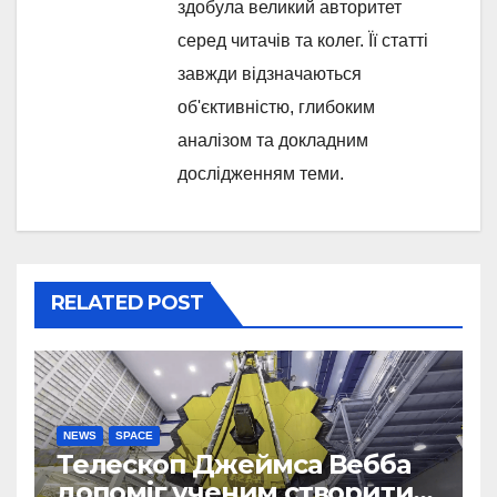
здобула великий авторитет
серед читачів та колег. Її статті
завжди відзначаються
об'єктивністю, глибоким
аналізом та докладним
дослідженням теми.
RELATED POST
NEWS
SPACE
Телескоп Джеймса Вебба
допоміг ученим створити