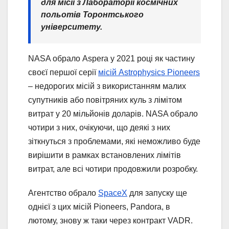
для місії з Лабораторії космічних
польотів Торонтського
університету.
NASA обрало Aspera у 2021 році як частину
своєї першої серії
місій Astrophysics Pioneers
– недорогих місій з використанням малих
супутників або повітряних куль з лімітом
витрат у 20 мільйонів доларів. NASA обрало
чотири з них, очікуючи, що деякі з них
зіткнуться з проблемами, які неможливо буде
вирішити в рамках встановлених лімітів
витрат, але всі чотири продовжили розробку.
Агентство обрало
SpaceX
для запуску ще
однієї з цих місій Pioneers, Pandora, в
лютому, знову ж таки через контракт VADR.