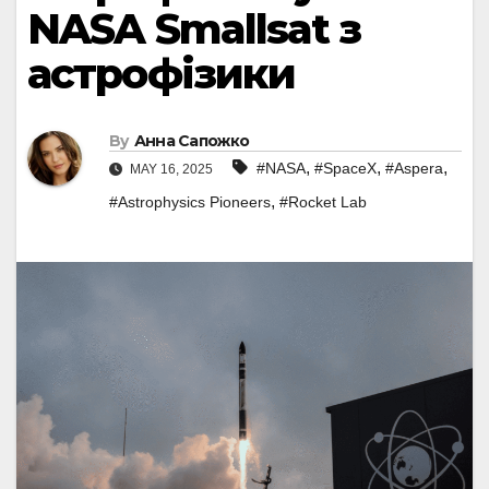
NASA Smallsat з
астрофізики
By
Анна Сапожко
,
,
,
#NASA
#SpaceX
#Aspera
MAY 16, 2025
,
#Astrophysics Pioneers
#Rocket Lab