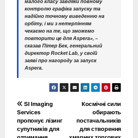
малого класу завдяки повному
контролю графіка запуску та
надійно точному виведенню на
орбіту, і ми з нетерпінням
чекаємо на те, що зможемо
повторити це для Aspera», –
сказав Пітер Бек, генеральний
директор Rocket Lab, у своїй
заяві про нагороду за запуск
Aspera.
Post
SI Imaging
Космічні сили
Services
обирають
navigation
пропонує лізинг
постачальників
супутників для
для створення
отримання
хмарних торгових