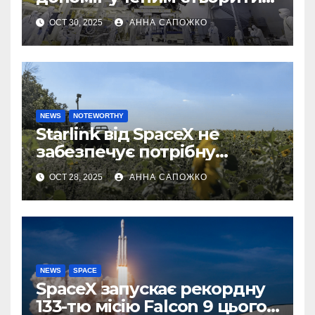
першу 3D-карту
OCT 30, 2025
АННА САПОЖКО
екзопланети
NEWS
NOTEWORTHY
Starlink від SpaceX не
забезпечує потрібну
швидкість інтернету для
OCT 28, 2025
АННА САПОЖКО
українських бойових
роботів
NEWS
SPACE
SpaceX запускає рекордну
133-тю місію Falcon 9 цього