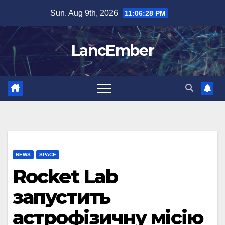
Skip
Sun. Aug 9th, 2026
11:06:29 PM
to
content
LancEmber
NEWS
SPACE
Rocket Lab
запустить
астрофізичну місію