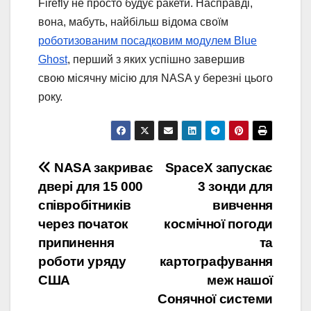
Firefly не просто будує ракети. Насправді,
вона, мабуть, найбільш відома своїм
роботизованим посадковим модулем Blue
Ghost
, перший з яких успішно завершив
свою місячну місію для NASA у березні цього
року.
Post
NASA закриває
SpaceX запускає
двері для 15 000
3 зонди для
navigation
співробітників
вивчення
через початок
космічної погоди
припинення
та
роботи уряду
картографування
США
меж нашої
Сонячної системи