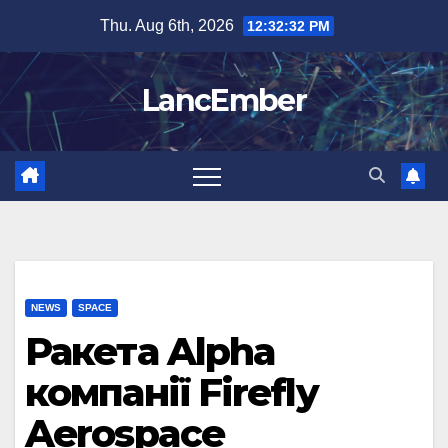
Skip
Thu. Aug 6th, 2026
12:32:32 PM
to
content
LancEmber
NEWS
SPACE
Ракета Alpha
компанії Firefly
Aerospace