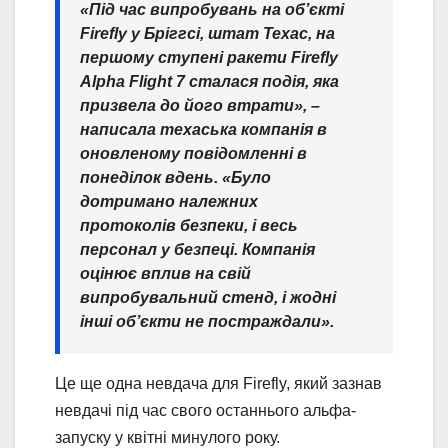
«Під час випробувань на об’єкті
Firefly у Бріггсі, штат Техас, на
першому ступені ракети Firefly
Alpha Flight 7 сталася подія, яка
призвела до його втрати», –
написала техаська компанія в
оновленому повідомленні в
понеділок вдень. «Було
дотримано належних
протоколів безпеки, і весь
персонал у безпеці. Компанія
оцінює вплив на свій
випробувальний стенд, і жодні
інші об’єкти не постраждали».
Це ще одна невдача для Firefly, який зазнав
невдачі під час свого останнього альфа-
запуску у квітні минулого року.