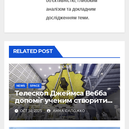
об'єктивністю, глибоким
аналізом та докладним
дослідженням теми.
RELATED POST
NEWS
SPACE
Телескоп Джеймса Вебба
допоміг ученим створити
першу 3D-карту
OCT 30, 2025
АННА САПОЖКО
екзопланети