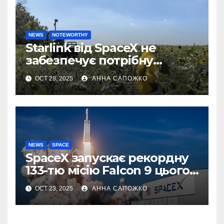
NEWS
NOTEWORTHY
Starlink від SpaceX не
забезпечує потрібну
швидкість інтернету для
OCT 28, 2025
АННА САПОЖКО
українських бойових
роботів
NEWS
SPACE
SpaceX запускає рекордну
133-тю місію Falcon 9 цього
року
OCT 23, 2025
АННА САПОЖКО