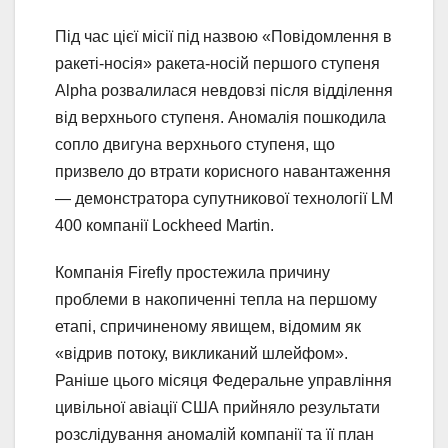
Під час цієї місії під назвою «Повідомлення в
ракеті-носія» ракета-носій першого ступеня
Alpha розвалилася невдовзі після відділення
від верхнього ступеня. Аномалія пошкодила
сопло двигуна верхнього ступеня, що
призвело до втрати корисного навантаження
— демонстратора супутникової технології LM
400 компанії Lockheed Martin.
Компанія Firefly простежила причину
проблеми в накопиченні тепла на першому
етапі, спричиненому явищем, відомим як
«відрив потоку, викликаний шлейфом».
Раніше цього місяця Федеральне управління
цивільної авіації США прийняло результати
розслідування аномалій компанії та її план