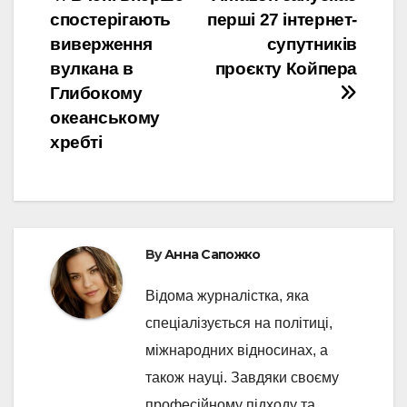
Post
спостерігають
перші 27 інтернет-
navigation
виверження
супутників
вулкана в
проєкту Койпера
Глибокому
океанському
хребті
By
Анна Сапожко
Відома журналістка, яка
спеціалізується на політиці,
міжнародних відносинах, а
також науці. Завдяки своєму
професійному підходу та