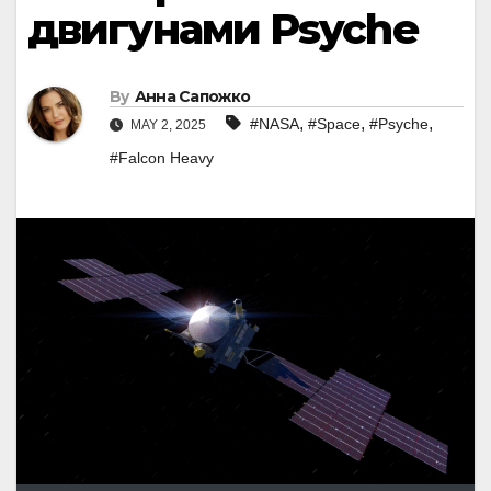
двигунами Psyche
By
Анна Сапожко
,
,
,
#NASA
#Space
#Psyche
MAY 2, 2025
#Falcon Heavy