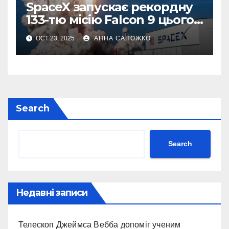
SpaceX запускає рекордну
133-тю місію Falcon 9 цього
року
OCT 23, 2025
АННА САПОЖКО
Search
Search
Недавні записи
Телескоп Джеймса Вебба допоміг ученим