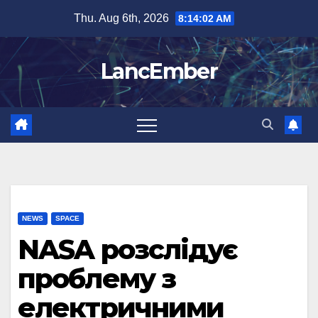
Skip
Thu. Aug 6th, 2026
8:14:03 AM
to
content
LancEmber
NEWS
SPACE
NASA розслідує
проблему з
електричними