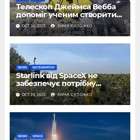
Телескоп Джеймса Вебба
допоміг ученим створити
першу 3D-карту
OCT 30, 2025
АННА САПОЖКО
екзопланети
NEWS
NOTEWORTHY
Starlink від SpaceX не
забезпечує потрібну
швидкість інтернету для
OCT 28, 2025
АННА САПОЖКО
українських бойових
роботів
NEWS
SPACE