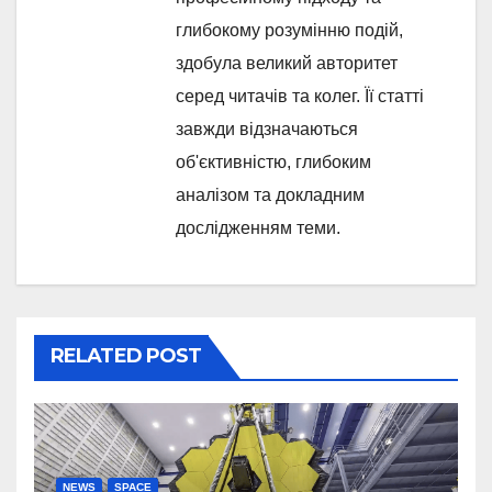
глибокому розумінню подій,
здобула великий авторитет
серед читачів та колег. Її статті
завжди відзначаються
об'єктивністю, глибоким
аналізом та докладним
дослідженням теми.
RELATED POST
NEWS
SPACE