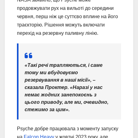
продовжувати рух на вильоті до середини
червня, перш ніж це суттєво вплине на його
траєкторію. Рішення можуть включати
перехід на резервну паливну лінію.
«Такі речі трапляються, і саме
тому ми вбудовуємо
резервування в наші місії», –
сказала Проктер. «Наразі у нас
немає жодних занепокоєнь з
цього приводу, але ми, очевидно,
стежимо за цим».
Psyche добре працювала з моменту запуску
на
Falcon Heavy
у жовтні 2023 року, але