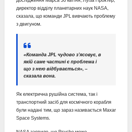
дослідження Марса 30 квітня, Луїза Проктер,
директор відділу планетарних наук NASA,
сказала, що команди JPL вивчають проблему
з двигуном.
«Команда JPL чудово з’ясовує, в
якій саме частині є проблема і
що з нею відбувається», –
сказала вона.
Як електрична рушійна система, так і
транспортний засіб для космічного корабля
були надані тим, що зараз називається Maxar
Space Systems.
NASA заявило, що Psyche може