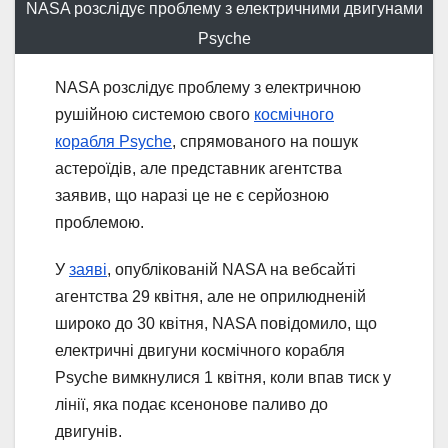
NASA розслідує проблему з електричними двигунами
Psyche
NASA розслідує проблему з електричною
рушійною системою свого
космічного
корабля Psyche
, спрямованого на пошук
астероїдів, але представник агентства
заявив, що наразі це не є серйозною
проблемою.
У
заяві
, опублікованій NASA на вебсайті
агентства 29 квітня, але не оприлюдненій
широко до 30 квітня, NASA повідомило, що
електричні двигуни космічного корабля
Psyche вимкнулися 1 квітня, коли впав тиск у
лінії, яка подає ксенонове паливо до
двигунів.