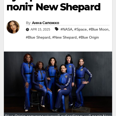
політ New Shepard
By
Анна Сапожко
,
,
,
#NASA
#Space
#Blue Moon
APR 15, 2025
,
,
#Blue Shepard
#New Shepard
#Blue Origin