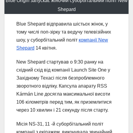
Blue Origin запускає жіночий суборбітальний політ New
Shepard
Blue Shepard відправила шістьох жінок, у
тому числі поп-зірку та ведучу телевізійних
шоу, у суборбітальний політ
компанії New
Shepard
14 квітня.
New Shepard стартував о 9:30 ранку на
східний схід від компанії Launch Site One у
Західному Техасі після безпроблемного
зворотного відліку. Капсула апарату RSS
Kármán Line досягла максимальної висоти
106 кілометрів перед тим, як приземлитися
через 10 хвилин і 21 секунду після старту.
Місія NS-31, 11 -й суборбітальний політ
компанії з екіпажем, виконувала звичайний