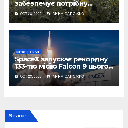
забезпечує потрібну
швидкість інтернету для
OCT 28, 2025
АННА САПОЖКО
українських бойових
роботів
NEWS
SPACE
SpaceX запускає рекордну
133-тю місію Falcon 9 цього
року
OCT 23, 2025
АННА САПОЖКО
Search