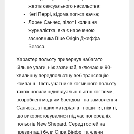
жертв сексуального насильства;
Кеті Перрі, відома поп-співачка;
Лорен Санчес, пілот і колишня
журналістка, яка є нареченою
засновника Blue Origin Джеффа
Безоса.
Характер польоту привернув набагато
більше уваги, ніж зазвичай, включаючи 90-
хвилинну передпольотну веб-трансляцію
компанії. Шість учасників космічного польоту
також носили індивідуальні льотні костюми,
розроблені модним брендом і на замовлення
Санчеса, з інших матеріалів і пошиття, ніж ті,
що використовувалися під час попередніх
польотів New Shepard. Серед гостей на
презентації були Опра Вінфрі та члени