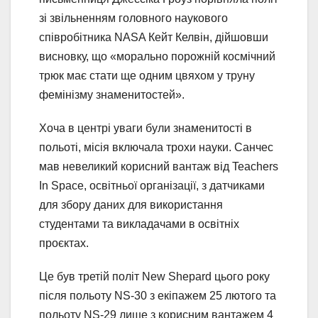
зі звільненням головного наукового
співробітника NASA Кейт Келвін, дійшовши
висновку, що «морально порожній космічний
трюк має стати ще одним цвяхом у труну
фемінізму знаменитостей».
Хоча в центрі уваги були знаменитості в
польоті, місія включала трохи науки. Санчес
мав невеликий корисний вантаж від Teachers
In Space, освітньої організації, з датчиками
для збору даних для використання
студентами та викладачами в освітніх
проєктах.
Це був третій політ New Shepard цього року
після польоту NS-30 з екіпажем 25 лютого та
польоту NS-29 лише з корисним вантажем 4