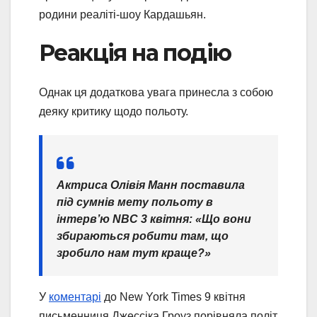
родини реаліті-шоу Кардашьян.
Реакція на подію
Однак ця додаткова увага принесла з собою
деяку критику щодо польоту.
Актриса Олівія Манн поставила
під сумнів мету польоту в
інтерв’ю NBC 3 квітня: «Що вони
збираються робити там, що
зробило нам тут краще?»
У
коментарі
до New York Times 9 квітня
письменниця Джессіка Гроуз порівняла політ