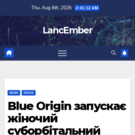
Skip
Thu. Aug 6th, 2026
2:41:12 AM
to
content
LancEmber
NEWS
SPACE
Blue Origin запускає
жіночий
суборбітальний