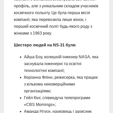
профіль, але з унікальним складом учасників
космічного польоту. Це була перша місія
компанії, яка перевозила лише жінок, і
перший космічний політ будь-якого роду з
жінками з 1963 року.
Шестеро людей на NS-31 були
:
Айша Боу, колишній інженер NASA, яка
заснувала інженерні та освітні
технологічні компанії;
Керіанна Флінн, режисерка, яка працює
з кількома некомерційними
організаціями;
Гейл Кінг, співведуча телепрограми
«CBS Mornings»;
Аманда Нгуєн, науковець і захисник