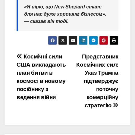
«Я вірю, що New Shepard стане
для нас дуже хорошим бізнесом»,
— сказав він тоді.
Post
Космічні сили
Представник
США викладають
Космічних сил:
navigation
план битви в
Указ Трампа
космосі в новому
підтверджує
посібнику з
поточну
ведення війни
комерційну
стратегію